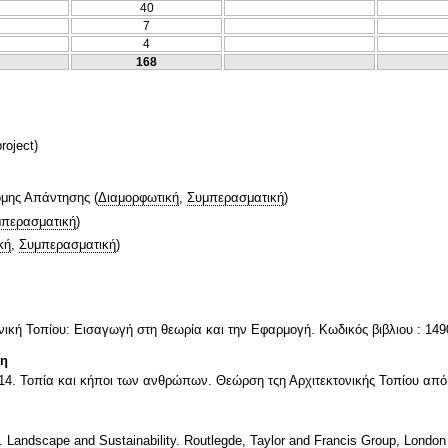
40
7
4
168
roject)
ομης Απάντησης
(
Διαμορφωτική
,
Συμπερασματική
)
περασματική
)
κή
,
Συμπερασματική
)
ονική Τοπίου: Εισαγωγή στη θεωρία και την Εφαρμογή. Κωδικός βιβλιου : 149
τη
014. Τοπία και κήποι των ανθρώπων. Θεώρση τςη Αρχιτεκτονικής Τοπίου από
 Landscape and Sustainability. Routlegde, Taylor and Francis Group, Londo