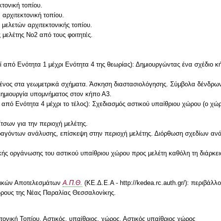
τονική τοπίου.
 αρχιτεκτονική τοπίου.
ελετών αρχιτεκτονικής τοπίου.
 μελέτης Νο2 από τους φοιτητές.
κεί από Ενότητα 1 μέχρι Ενότητα 4 της θεωρίας): Δημιουργώντας ένα σχέδιο 
ισμένος στα γεωμετρικά σχήματα. Άσκηση διαστασιολόγησης. Σύμβολα δένδρ
Δημιουργία υπομνήματος στον κήπο Α3.
ί από Ενότητα 4 μέχρι το τέλος): Σχεδιασμός αστικού υπαίθριου χώρου (ο χώρο
σων για την περιοχή μελέτης.
αγόντων ανάλυσης, επίσκεψη στην περιοχή μελέτης. Διόρθωση σχεδίων ανά
ικής οργάνωσης του αστικού υπαίθριου χώρου προς μελέτη καθόλη τη διάρκε
ητικών Αποτελεσμάτων
Α.Π.Θ.
(ΚΕ.Δ.Ε.Α - http://kedea.rc.auth.gr/): περιβάλ
κτονική Τοπίου, Αστικός, υπαίθριος, χώρος, Αστικός υπαίθριος χώρος