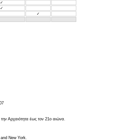
✓
✓
✓
07
 την Αρχαιότητα έως τον 21ο αιώνα.
n and New York.