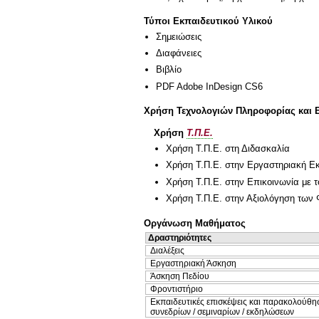
Τύποι Εκπαιδευτικού Υλικού
Σημειώσεις
Διαφάνειες
Βιβλίο
PDF Adobe InDesign CS6
Χρήση Τεχνολογιών Πληροφορίας και 
Χρήση
Τ.Π.Ε.
Χρήση Τ.Π.Ε. στη Διδασκαλία
Χρήση Τ.Π.Ε. στην Εργαστηριακή Ε
Χρήση Τ.Π.Ε. στην Επικοινωνία με τ
Χρήση Τ.Π.Ε. στην Αξιολόγηση των 
Οργάνωση Μαθήματος
Δραστηριότητες
Διαλέξεις
Εργαστηριακή Άσκηση
Άσκηση Πεδίου
Φροντιστήριο
Εκπαιδευτικές επισκέψεις και παρακολούθη
συνεδρίων / σεμιναρίων / εκδηλώσεων