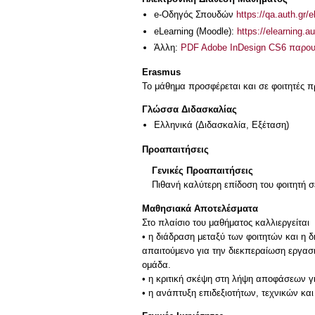
e-Οδηγός Σπουδών
https://qa.auth.gr/
eLearning (Moodle):
https://elearning.
Άλλη:
PDF Adobe InDesign CS6 παρου
Erasmus
Το μάθημα προσφέρεται και σε φοιτητές
Γλώσσα Διδασκαλίας
Ελληνικά
(Διδασκαλία, Εξέταση)
Προαπαιτήσεις
Γενικές Προαπαιτήσεις
Πιθανή καλύτερη επίδοση του φοιτητή 
Μαθησιακά Αποτελέσματα
Στο πλαίσιο του μαθήματος καλλιεργείται
• η διάδραση μεταξύ των φοιτητών και η 
απαιτούμενο για την διεκπεραίωση εργασ
ομάδα.
• η κριτική σκέψη στη λήψη αποφάσεων γ