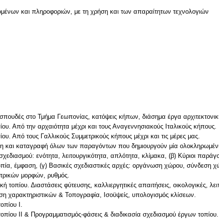
μένων και πληροφοριών, με τη χρήση και των απαραίτητων τεχνολογιών
ν
σπουδές στο Τμήμα Γεωπονίας, κατόψεις κήπων, διάσημα έργα αρχιτεκτονική
πίου. Από την αρχαιότητα μέχρι και τους Αναγεννησιακούς Ιταλικούς κήπους.
πίου. Από τους Γαλλικούς Συμμετρικούς κήπους μέχρι και τις μέρες μας.
η και καταγραφή όλων των παραγόντων που δημιουργούν μία ολοκληρωμέν
 σχεδιασμού: ενότητα, λειτουργικότητα, απλότητα, κλίμακα, (β) Κύριοι παρά
οπία, έμφαση, (γ) Βασικές σχεδιαστικές αρχές: οργάνωση χώρου, σύνδεση χ
τρικών μορφών, ρυθμός.
 τοπίου. Διαστάσεις φύτευσης, καλλιεργητικές απαιτήσεις, οικολογικές, λειτ
η χαρακτηριστικών & Τοπογραφία, Ισοϋψείς, υπολογισμός κλίσεων.
οπίου Ι.
τοπίου ΙΙ & Προγραμματισμός-φάσεις & διαδικασία σχεδιασμού έργων τοπίου.