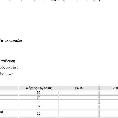
Επικοινωνιών
κπαίδευση
ους φοιτητές
Φοιτητών
Φόρτος Εργασίας
ECTS
Ατ
52
34
6
15
ση
10