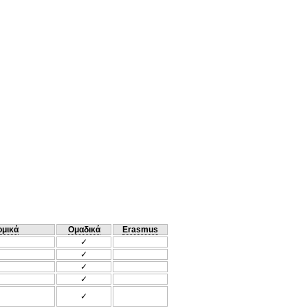
ομικά
Ομαδικά
Erasmus
✓
✓
✓
✓
✓