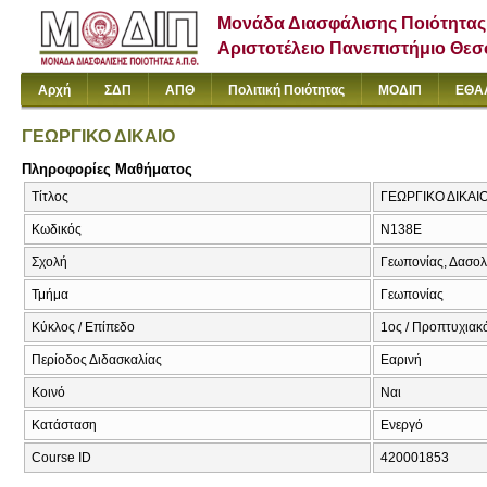
Μονάδα Διασφάλισης Ποιότητας
Αριστοτέλειο Πανεπιστήμιο Θε
Αρχή
ΣΔΠ
ΑΠΘ
Πολιτική Ποιότητας
ΜΟΔΙΠ
ΕΘΑ
ΓΕΩΡΓΙΚΟ ΔΙΚΑΙΟ
Πληροφορίες Μαθήματος
Τίτλος
ΓΕΩΡΓΙΚΟ ΔΙΚΑΙ
Κωδικός
Ν138Ε
Σχολή
Γεωπονίας, Δασολ
Τμήμα
Γεωπονίας
Κύκλος / Επίπεδο
1ος / Προπτυχιακ
Περίοδος Διδασκαλίας
Εαρινή
Κοινό
Ναι
Κατάσταση
Ενεργό
Course ID
420001853