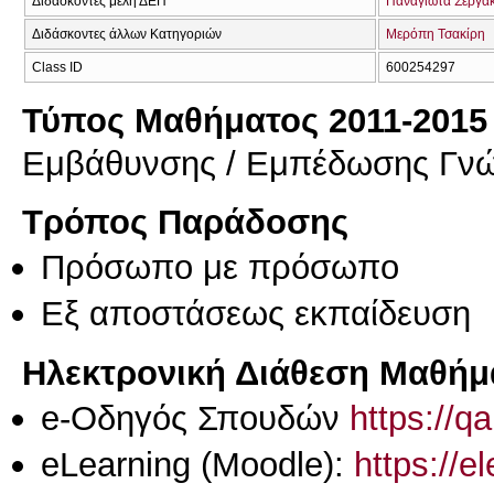
Διδάσκοντες μέλη ΔΕΠ
Παναγιώτα Σεργά
Διδάσκοντες άλλων Κατηγοριών
Μερόπη Τσακίρη
Class ID
600254297
Τύπος Μαθήματος 2011-2015
Εμβάθυνσης / Εμπέδωσης Γν
Τρόπος Παράδοσης
Πρόσωπο με πρόσωπο
Eξ απoστάσεως εκπαίδευση
Ηλεκτρονική Διάθεση Μαθήμ
e-Οδηγός Σπουδών
https://q
eLearning (Moodle):
https://e