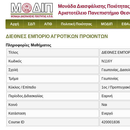
Μονάδα Διασφάλισης Ποιότητας
Αριστοτέλειο Πανεπιστήμιο Θε
Αρχή
ΣΔΠ
ΑΠΘ
Πολιτική Ποιότητας
ΜΟΔΙΠ
ΕΘΑ
ΔΙΕΘΝΕΣ ΕΜΠΟΡΙΟ ΑΓΡΟΤΙΚΩΝ ΠΡΟΙΟΝΤΩΝ
Πληροφορίες Μαθήματος
Τίτλος
ΔΙΕΘΝΕΣ ΕΜΠΟΡ
Κωδικός
Ν116Υ
Σχολή
Γεωπονίας, Δασολ
Τμήμα
Γεωπονίας
Κύκλος / Επίπεδο
1ος / Προπτυχιακό
Περίοδος Διδασκαλίας
Εαρινή
Κοινό
Ναι
Κατάσταση
Ενεργό
Course ID
420001836