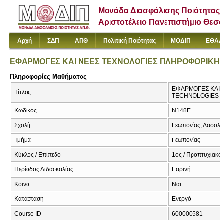
Μονάδα Διασφάλισης Ποιότητας
Αριστοτέλειο Πανεπιστήμιο Θε
Αρχή
ΣΔΠ
ΑΠΘ
Πολιτική Ποιότητας
ΜΟΔΙΠ
ΕΘΑ
ΕΦΑΡΜΟΓΕΣ ΚΑΙ ΝΕΕΣ ΤΕΧΝΟΛΟΓΙΕΣ ΠΛΗΡΟΦΟΡΙΚΗ
Πληροφορίες Μαθήματος
ΕΦΑΡΜΟΓΕΣ ΚΑΙ
Τίτλος
TECHNOLOGIES
Κωδικός
Ν148Ε
Σχολή
Γεωπονίας, Δασολ
Τμήμα
Γεωπονίας
Κύκλος / Επίπεδο
1ος / Προπτυχιακό
Περίοδος Διδασκαλίας
Εαρινή
Κοινό
Ναι
Κατάσταση
Ενεργό
Course ID
600000581