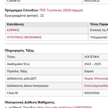
Course ID
600020610
Πρόγραμμα Σπουδών:
ΠΠΣ Γεωπονίας (2019-σήμερα)
Εγγεγραμμένοι φοιτητές: 22
Κατεύθυνση
Τύπος Παρα
ΚΟΡΜΟΣ
Επιλογή της 
ΑΓΡΟΤΙΚΗΣ ΟΙΚΟΝΟΜΙΑΣ
Υποχρεωτικό
Πληροφορίες Τάξης
Τίτλος
ΛΟΓΙΣΤΙΚΗ
Ακαδημαϊκό Έτος
2024 – 2025
Περίοδος Τάξης
Εαρινή
Διδάσκοντες μέλη ΔΕΠ
Θωμάς Μπουρνά
Διδάσκοντες άλλων Κατηγοριών
Ελένη Δημητριάδ
Class ID
600254504
Ηλεκτρονική Διάθεση Μαθήματος
e-Οδηγός Σπουδών
https://qa.auth.gr/el/class/1/600254504