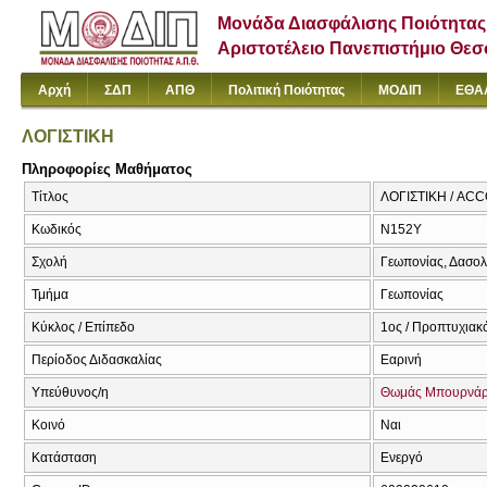
Μονάδα Διασφάλισης Ποιότητας
Αριστοτέλειο Πανεπιστήμιο Θε
Αρχή
ΣΔΠ
ΑΠΘ
Πολιτική Ποιότητας
ΜΟΔΙΠ
ΕΘΑ
ΛΟΓΙΣΤΙΚΗ
Πληροφορίες Μαθήματος
Τίτλος
ΛΟΓΙΣΤΙΚΗ / AC
Κωδικός
Ν152Υ
Σχολή
Γεωπονίας, Δασολ
Τμήμα
Γεωπονίας
Κύκλος / Επίπεδο
1ος / Προπτυχιακ
Περίοδος Διδασκαλίας
Εαρινή
Υπεύθυνος/η
Θωμάς Μπουρνά
Κοινό
Ναι
Κατάσταση
Ενεργό