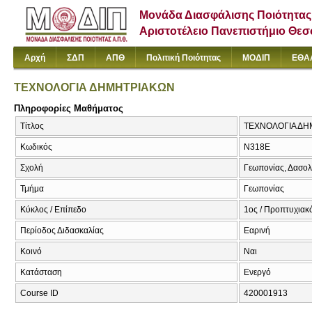
Μονάδα Διασφάλισης Ποιότητας
Αριστοτέλειο Πανεπιστήμιο Θε
Αρχή
ΣΔΠ
ΑΠΘ
Πολιτική Ποιότητας
ΜΟΔΙΠ
ΕΘΑ
ΤΕΧΝΟΛΟΓΙΑ ΔΗΜΗΤΡΙΑΚΩΝ
Πληροφορίες Μαθήματος
Τίτλος
ΤΕΧΝΟΛΟΓΙΑ ΔΗ
Κωδικός
Ν318Ε
Σχολή
Γεωπονίας, Δασολ
Τμήμα
Γεωπονίας
Κύκλος / Επίπεδο
1ος / Προπτυχιακό
Περίοδος Διδασκαλίας
Εαρινή
Κοινό
Ναι
Κατάσταση
Ενεργό
Course ID
420001913