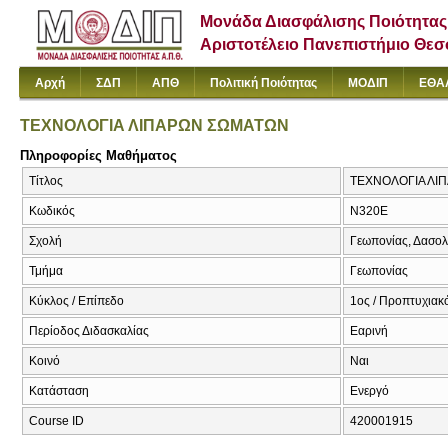
Μονάδα Διασφάλισης Ποιότητας
Αριστοτέλειο Πανεπιστήμιο Θε
Αρχή
ΣΔΠ
ΑΠΘ
Πολιτική Ποιότητας
ΜΟΔΙΠ
ΕΘΑ
ΤΕΧΝΟΛΟΓΙΑ ΛΙΠΑΡΩΝ ΣΩΜΑΤΩΝ
Πληροφορίες Μαθήματος
Τίτλος
ΤΕΧΝΟΛΟΓΙΑ ΛΙ
Κωδικός
Ν320Ε
Σχολή
Γεωπονίας, Δασολ
Τμήμα
Γεωπονίας
Κύκλος / Επίπεδο
1ος / Προπτυχιακό
Περίοδος Διδασκαλίας
Εαρινή
Κοινό
Ναι
Κατάσταση
Ενεργό
Course ID
420001915