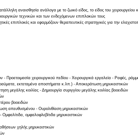
τάλληλη αναισθησία ανάλογα με το ζωικό είδος, το είδος του χειρουργείου κ
ειρουργικών τεχνικών και των ενδεχόμενων επιπλοκών τους
ρητικές επιπλοκές και εφαρμόζουν θεραπευτικές στρατηγικές για την ελαχιστ
- Προετοιμασία χειρουργικού πεδίου - Χειρουργικά εργαλεία - Ραφές, ράμμ
τραύματα, εκτεταμένα αποστήματα κ.λπ.) - Αποκεράτωση μηρυκαστικών
ση μεγάλης κοιλίας - Δημιουργία συριγγίου μεγάλης κοιλίας βοοειδών
δών
ντέρου βοοειδών
τωση απευθυσμένου - Ουρολιθίαση μηρυκαστικών
 Ομφαλίτιδα, ομφαλοφλεβίτιδα μηρυκαστικών
παθήσεων χηλής μηρυκαστικών
δών