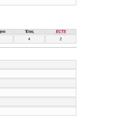
ηνο
Έτος
ECTS
4
2