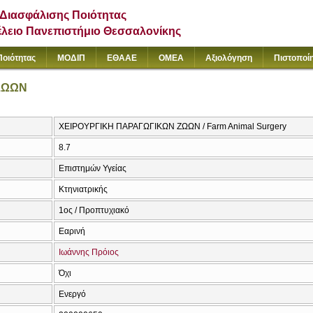
Διασφάλισης Ποιότητας
έλειο Πανεπιστήμιο Θεσσαλονίκης
Ποιότητας
ΜΟΔΙΠ
ΕΘΑΑΕ
ΟΜΕΑ
Αξιολόγηση
Πιστοποί
ΖΩΩΝ
ΧΕΙΡΟΥΡΓΙΚΗ ΠΑΡΑΓΩΓΙΚΩΝ ΖΩΩΝ / Farm Animal Surgery
8.7
Επιστημών Υγείας
Κτηνιατρικής
1ος / Προπτυχιακό
Εαρινή
Ιωάννης Πρόιος
Όχι
Ενεργό