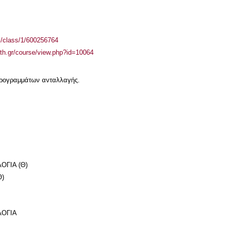
el/class/1/600256764
auth.gr/course/view.php?id=10064
 προγραμμάτων ανταλλαγής.
ΟΓΙΑ (Θ)
Θ)
ΛΟΓΙΑ