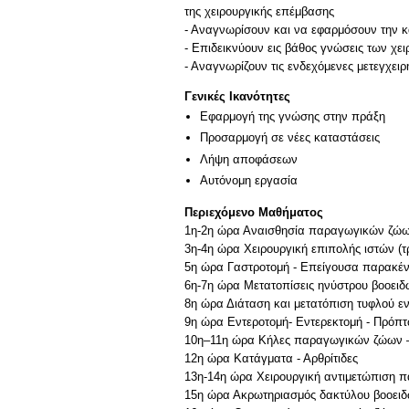
της χειρουργικής επέμβασης
- Αναγνωρίσουν και να εφαρμόσουν την κα
- Επιδεικνύουν εις βάθος γνώσεις των χ
- Αναγνωρίζουν τις ενδεχόμενες μετεγχει
Γενικές Ικανότητες
Εφαρμογή της γνώσης στην πράξη
Προσαρμογή σε νέες καταστάσεις
Λήψη αποφάσεων
Αυτόνομη εργασία
Περιεχόμενο Μαθήματος
1η-2η ώρα Αναισθησία παραγωγικών ζώων 
3η-4η ώρα Χειρουργική επιπολής ιστών (
5η ώρα Γαστροτομή - Επείγουσα παρακέντη
6η-7η ώρα Μετατοπίσεις ηνύστρου βοοει
8η ώρα Διάταση και μετατόπιση τυφλού ε
9η ώρα Εντεροτομή- Εντερεκτομή - Πρόπ
10η–11η ώρα Κήλες παραγωγικών ζώων –
12η ώρα Κατάγματα - Αρθρίτιδες
13η-14η ώρα Χειρουργική αντιμετώπιση 
15η ώρα Ακρωτηριασμός δακτύλου βοοει