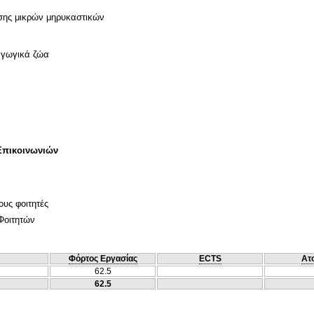
αγωγικά ζώα
Επικοινωνιών
ους φοιτητές
Φοιτητών
Φόρτος Εργασίας
ECTS
Ατ
62.5
62.5