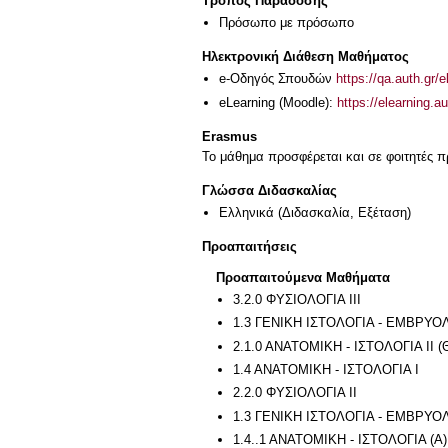
Τρόπος Παράδοσης
Πρόσωπο με πρόσωπο
Ηλεκτρονική Διάθεση Μαθήματος
e-Οδηγός Σπουδών
https://qa.auth.gr/
eLearning (Moodle):
https://elearning.
Erasmus
Το μάθημα προσφέρεται και σε φοιτητές
Γλώσσα Διδασκαλίας
Ελληνικά
(Διδασκαλία, Εξέταση)
Προαπαιτήσεις
Προαπαιτούμενα Μαθήματα
3.2.0 ΦΥΣΙΟΛΟΓΙΑ ΙΙΙ
1.3 ΓΕΝΙΚΗ ΙΣΤΟΛΟΓΙΑ - ΕΜΒΡΥΟΛ
2.1.0 ΑΝΑΤΟΜΙΚΗ - ΙΣΤΟΛΟΓΙΑ ΙΙ (
1.4 ΑΝΑΤΟΜΙΚΗ - ΙΣΤΟΛΟΓΙΑ Ι
2.2.0 ΦΥΣΙΟΛΟΓΙΑ ΙΙ
1.3 ΓΕΝΙΚΗ ΙΣΤΟΛΟΓΙΑ - ΕΜΒΡΥΟ
1.4..1 ΑΝΑΤΟΜΙΚΗ - ΙΣΤΟΛΟΓΙΑ (Α)