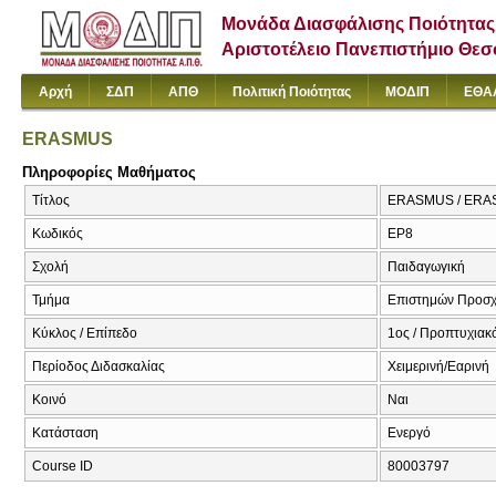
Μονάδα Διασφάλισης Ποιότητας
Αριστοτέλειο Πανεπιστήμιο Θε
Αρχή
ΣΔΠ
ΑΠΘ
Πολιτική Ποιότητας
ΜΟΔΙΠ
ΕΘΑ
ERASMUS
Πληροφορίες Μαθήματος
Τίτλος
ERASMUS / ER
Κωδικός
ΕΡ8
Σχολή
Παιδαγωγική
Τμήμα
Επιστημών Προσχ
Κύκλος / Επίπεδο
1ος / Προπτυχιακό
Περίοδος Διδασκαλίας
Χειμερινή/Εαρινή
Κοινό
Ναι
Κατάσταση
Ενεργό
Course ID
80003797