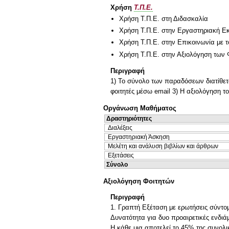
Χρήση
Τ.Π.Ε.
Χρήση Τ.Π.Ε. στη Διδασκαλία
Χρήση Τ.Π.Ε. στην Εργαστηριακή Ε
Χρήση Τ.Π.Ε. στην Επικοινωνία με τ
Χρήση Τ.Π.Ε. στην Αξιολόγηση των 
Περιγραφή
1) Το σύνολο των παραδόσεων διατίθετα
φοιτητές μέσω email 3) Η αξιολόγηση τ
Οργάνωση Μαθήματος
Δραστηριότητες
Διαλέξεις
Εργαστηριακή Άσκηση
Μελέτη και ανάλυση βιβλίων και άρθρων
Εξετάσεις
Σύνολο
Αξιολόγηση Φοιτητών
Περιγραφή
1. Γραπτή Εξέταση με ερωτήσεις σύντομ
Δυνατότητα για δυο προαιρετικές ενδι
Η κάθε μια αποτελεί το 45% της συνολι