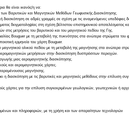
ια θα είναι ικανός/η να:
ρχές των Βαρυτικών και Μαγνητικών Μεθόδων Γεωφυσικής Διασκόπησης.
ή διασκόπηση σε αδρές γραμμές σε σχέση με τις αναμενόμενες υπεδάφιες δο
ήματος δειγματοληψίας στη σχέση βέλτιστου επιστημονικού αποτελέσματος κα
 στις μετρήσεις του βαρυτικού και του μαγνητικού πεδίου της Γης.
ωμαλίας Bouguer με τη μεταβολή της πυκνότητας στα ανώτερα στρώματα του φ
ποιοτική ερμηνεία του χάρτη Bouguer.
ξύ μαγνητικού ολικού πεδίου με τη μεταβολή της μαγνήτισης στα ανώτερα στρ
ς αερομαγνητικών μετρήσεων στην διασκόπηση δυσπρόσιτων περιοχών.
εξαγωγής μιας αερομαγνητικής διασκόπησης.
ικούς και αερομαγνητικούς χάρτες.
 παραμένουσας μαγνήτισης.
φέρει η διασκόπηση με τις βαρυτικές και μαγνητικές μεθόδους στην επίλυση 
ικούς χάρτες για την επίλυση συγκεκριμένων γεωλογικών, γεωτεχνικών ή αρ
μένων και πληροφοριών, με τη χρήση και των απαραίτητων τεχνολογιών
ν