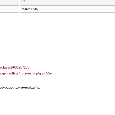
52
600257235
el/class/1/600257235
w.geo.auth.gr/courses/ggp/ggp655e/
 προγραμμάτων ανταλλαγής.