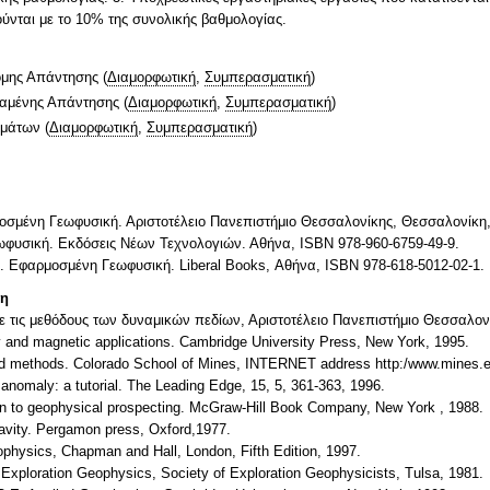
νται με το 10% της συνολικής βαθμολογίας.
ομης Απάντησης
(
Διαμορφωτική
,
Συμπερασματική
)
ταμένης Απάντησης
(
Διαμορφωτική
,
Συμπερασματική
)
ημάτων
(
Διαμορφωτική
,
Συμπερασματική
)
σμένη Γεωφυσική. Αριστοτέλειο Πανεπιστήμιο Θεσσαλονίκης, Θεσσαλονίκη,
φυσική. Εκδόσεις Νέων Τεχνολογιών. Αθήνα, ISBN 978-960-6759-49-9.
. Εφαρμοσμένη Γεωφυσική. Liberal Books, Αθήνα, ISBN 978-618-5012-02-1.
τη
ε τις μεθόδους των δυναμικών πεδίων, Αριστοτέλειο Πανεπιστήμιο Θεσσαλον
ity and magnetic applications. Cambridge University Press, New York, 1995.
ield methods. Colorado School of Mines, INTERNET address http:/www.mines.e
anomaly: a tutorial. The Leading Edge, 15, 5, 361-363, 1996.
ion to geophysical prospecting. McGraw-Hill Book Company, New York , 1988.
avity. Pergamon press, Oxford,1977.
ophysics, Chapman and Hall, London, Fifth Edition, 1997.
f Exploration Geophysics, Society of Exploration Geophysicists, Tulsa, 1981.