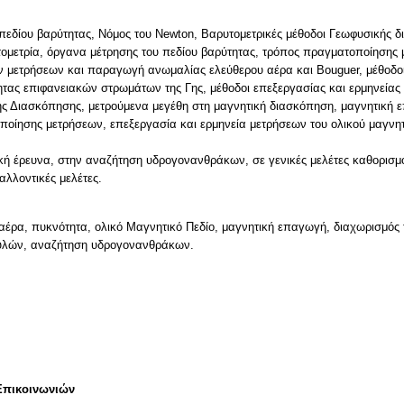
ις πεδίου βαρύτητας, Νόμος του Newton, Bαρυτoμετρικές μέθοδοι Γεωφυσική
τoμετρία, όργανα μέτρησης τoυ πεδίoυ βαρύτητας, τρόπος πραγματοποίησης 
 μετρήσεων και παραγωγή ανωμαλίας ελεύθερου αέρα και Bouguer, μέθοδοι
ητας επιφανειακών στρωμάτων της Γης, μέθοδοι επεξεργασίας και ερμηνεία
ς Διασκόπησης, μετρούμενα μεγέθη στη μαγνητική διασκόπηση, μαγνητική 
οίησης μετρήσεων, επεξεργασία και ερμηνεία μετρήσεων του ολικού μαγνη
ή έρευνα, στην αναζήτηση υδρογονανθράκων, σε γενικές μελέτες καθορισμού
αλλοντικές μελέτες.
έρα, πυκνότητα, ολικό Μαγνητικό Πεδίο, μαγνητική επαγωγή, διαχωρισμός τ
υλών, αναζήτηση υδρογονανθράκων.
Επικοινωνιών