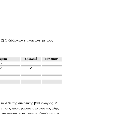
 2) Ο διδάσκων επικοινωνεί με τους
ομικά
Ομαδικά
Erasmus
✓
✓
✓
✓
 το 90% της συνολικής βαθμολογίας. 2.
ντησης που αφορούν στο μισό της ύλης.
στο e-learning με βάση τα ζητούμενα σε