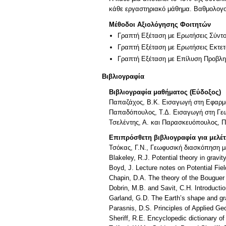
κάθε εργαστηριακό μάθημα. Βαθμολογού
Μέθοδοι Αξιολόγησης Φοιτητών
Γραπτή Εξέταση με Ερωτήσεις Σύντ
Γραπτή Εξέταση με Ερωτήσεις Εκτε
Γραπτή Εξέταση με Επίλυση Προβλ
Βιβλιογραφία
Βιβλιογραφία μαθήματος (Εύδοξος)
Παπαζάχος, Β.Κ. Εισαγωγή στη Εφαρμο
Παπαδόπουλος, Τ.Δ. Εισαγωγή στη Γεω
Τσελέντης, Α. και Παρασκευόπουλος, Π
Επιπρόσθετη βιβλιογραφία για μελέ
Τσόκας, Γ.Ν., Γεωφυσική διασκόπηση μ
Blakeley, R.J. Potential theory in grav
Boyd, J. Lecture notes on Potential F
Chapin, D.A. The theory of the Bouguer 
Dobrin, M.B. and Savit, C.H. Introduct
Garland, G.D. The Earth’s shape and gr
Parasnis, D.S. Principles of Applied Ge
Sheriff, R.E. Encyclopedic dictionary o