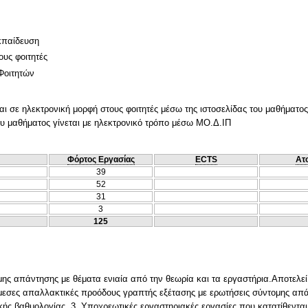
κπαίδευση
ους φοιτητές
Φοιτητών
ι σε ηλεκτρονική μορφή στους φοιτητές μέσω της ιστοσελίδας του μαθήματος
ου μαθήματος γίνεται με ηλεκτρονικό τρόπο μέσω ΜΟ.Δ.ΙΠ
Φόρτος Εργασίας
ECTS
Ατ
39
52
31
3
125
ης απάντησης με θέματα ενιαία από την θεωρία και τα εργαστήρια.Αποτελεί
άμεσες απαλλακτικές προόδους γραπτής εξέτασης με ερωτήσεις σύντομης απά
κής βαθμολογίας. 3. Υποχρεωτικές εργαστηριακές εργασίες που κατατίθενται 