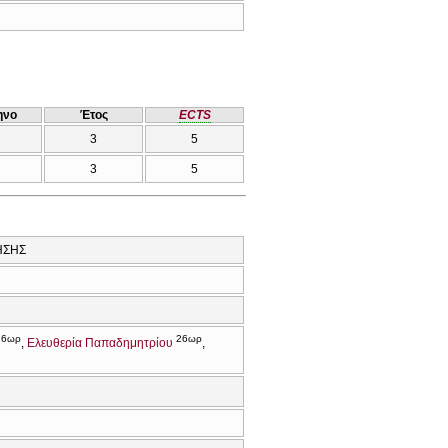
ηνο
Έτος
ECTS
3
5
3
5
ΗΣΗΣ
26ωρ
26ωρ
Ελευθερία Παπαδημητρίου