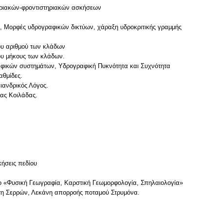
ηριακών-φροντιστηριακών ασκήσεων
, Μορφές υδρογραφικών δικτύων, χάραξη υδροκριτικής γραμμής
ου αριθμού των κλάδων
ου μήκους των κλάδων.
αφικών συστημάτων, Υδρογραφική Πυκνότητα και Συχνότητα
αθμίδες.
ιανδρικός Λόγος.
ιας Κοιλάδας.
κήσεις πεδίου
νο «Φυσική Γεωγραφία, Καρστική Γεωμορφολογία, Σπηλαιολογία»
άτη Σερρών, Λεκάνη απορροής ποταμού Στρυμόνα.