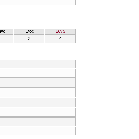
ηνο
Έτος
ECTS
2
6