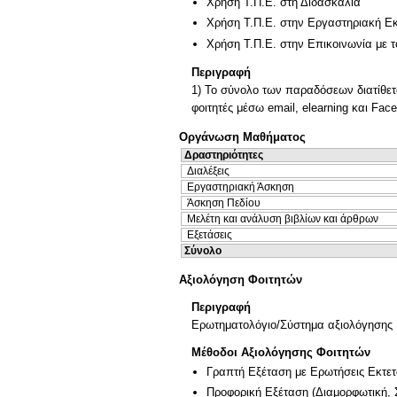
Χρήση Τ.Π.Ε. στη Διδασκαλία
Χρήση Τ.Π.Ε. στην Εργαστηριακή Ε
Χρήση Τ.Π.Ε. στην Επικοινωνία με τ
Περιγραφή
1) Το σύνολο των παραδόσεων διατίθετα
φοιτητές μέσω email, elearning και Fa
Οργάνωση Μαθήματος
Δραστηριότητες
Διαλέξεις
Εργαστηριακή Άσκηση
Άσκηση Πεδίου
Μελέτη και ανάλυση βιβλίων και άρθρων
Εξετάσεις
Σύνολο
Αξιολόγηση Φοιτητών
Περιγραφή
Ερωτηματολόγιο/Σύστημα αξιολόγησης
Μέθοδοι Αξιολόγησης Φοιτητών
Γραπτή Εξέταση με Ερωτήσεις Εκτε
Προφορική Εξέταση
(
Διαμορφωτική
,