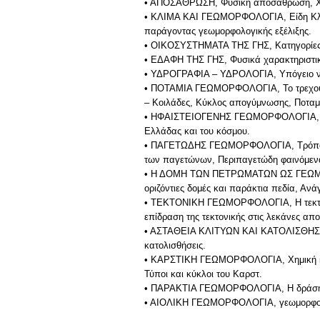
• ΑΠΟΣΑΘΡΩΣΗ, Φυσική αποσάθρωση, Χ
• ΚΛΙΜΑ ΚΑΙ ΓΕΩΜΟΡΦΟΛΟΓΙΑ, Είδη Κλίμα
παράγοντας γεωμορφολογικής εξέλιξης.
• ΟΙΚΟΣΥΣΤΗΜΑΤΑ ΤΗΣ ΓΗΣ, Κατηγορίες χ
• ΕΔΑΦΗ ΤΗΣ ΓΗΣ, Φυσικά χαρακτηριστικ
• ΥΔΡΟΓΡΑΦΙΑ – ΥΔΡΟΛΟΓΙΑ, Υπόγειο νερ
• ΠΟΤΑΜΙΑ ΓΕΩΜΟΡΦΟΛΟΓΙΑ, Το τρεχούμεν
– Κοιλάδες, Κύκλος απογύμνωσης, Ποταμο
• ΗΦΑΙΣΤΕΙΟΓΕΝΗΣ ΓΕΩΜΟΡΦΟΛΟΓΙΑ, Είδη
Ελλάδας και του κόσμου.
• ΠΑΓΕΤΩΔΗΣ ΓΕΩΜΟΡΦΟΛΟΓΙΑ, Τρόπος σ
των παγετώνων, Περιπαγετώδη φαινόμενα
• Η ΔΟΜΗ ΤΩΝ ΠΕΤΡΩΜΑΤΩΝ ΩΣ ΓΕΩΜΟΡ
οριζόντιες δομές και παράκτια πεδία, Α
• ΤΕΚΤΟΝΙΚΗ ΓΕΩΜΟΡΦΟΛΟΓΙΑ, Η τεκτονι
επίδραση της τεκτονικής στις λεκάνες απ
• ΑΣΤΑΘΕΙΑ ΚΛΙΤΥΩΝ ΚΑΙ ΚΑΤΟΛΙΣΘΗΣΕΙΣ,
κατολισθήσεις.
• ΚΑΡΣΤΙΚΗ ΓΕΩΜΟΡΦΟΛΟΓΙΑ, Χημική και 
Τύποι και κύκλοι του Καρστ.
• ΠΑΡΑΚΤΙΑ ΓΕΩΜΟΡΦΟΛΟΓΙΑ, Η δράση 
• ΑΙΟΛΙΚΗ ΓΕΩΜΟΡΦΟΛΟΓΙΑ, γεωμορφολογικ