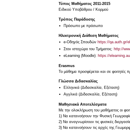
Τύπος Μαθήματος 2011-2015
Ειδικού Υποβάθρου / Κορμού
Τρόπος Παράδοσης
Πρόσωπο με πρόσωπο
Ηλεκτρονική Διάθεση Μαθήματος
e-Οδηγός Σπουδών
https://qa.auth.gr/
Στον ιστοχώρο του Τμήματος:
http://ww
eLearning (Moodle):
https://elearning.
Erasmus
Το μάθημα προσφέρεται και σε φοιτητές
Γλώσσα Διδασκαλίας
Ελληνικά
(Διδασκαλία, Εξέταση)
Αγγλικά
(Διδασκαλία, Εξέταση)
Μαθησιακά Αποτελέσματα
Με την ολοκλήρωση του μαθήματος οι φοι
1) Να κατανοήσουν την Φυσική Γεωγραφί
2) Να αναγνωρίσουν τις φυσικές διεργασ
3) Να κατανοήσουν τις αρχές της Γεωμο