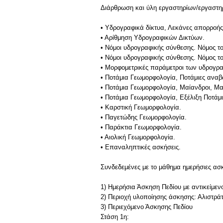
Διάρθρωση και ύλη εργαστηρίων/εργαστ
• Υδρογραφικά δίκτυα, Λεκάνες απορροής
• Αρίθμηση Υδρογραφικών Δικτύων.
• Νόμοι υδρογραφικής σύνθεσης. Νόμος τ
• Νόμοι υδρογραφικής σύνθεσης. Νόμος τ
• Μορφομετρικές παράμετροι των υδρογρ
• Ποτάμια Γεωμορφολογία, Ποτάμιες αναβ
• Ποτάμια Γεωμορφολογία, Μαίανδροι, Μα
• Ποτάμια Γεωμορφολογία, Εξέλιξη Ποτάμ
• Καρστική Γεωμορφολογία.
• Παγετώδης Γεωμορφολογία.
• Παράκτια Γεωμορφολογία.
• Αιολική Γεωμορφολογία.
• Επαναληπτικές ασκήσεις.
Συνδεδεμένες με το μάθημα ημερήσιες ασ
1) Ημερήσια Άσκηση Πεδίου με αντικείμε
2) Περιοχή υλοποίησης άσκησης: Αλιστρ
3) Περιεχόμενο Άσκησης Πεδίου
Στάση 1η: