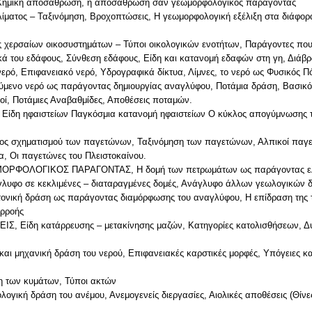
ημική αποσάθρωση, η αποσάθρωση σαν γεωμορφολογικός παράγοντας
τος – Ταξινόμηση, Βροχοπτώσεις, Η γεωμορφολογική εξέλιξη στα διάφορα
ερσαίων οικοσυστημάτων – Τύποι οικολογικών ενοτήτων, Παράγοντες που
ά του εδάφους, Σύνθεση εδάφους, Είδη και κατανομή εδαφών στη γη, Διά
ό, Επιφανειακό νερό, Υδρογραφικά δίκτυα, Λίμνες, το νερό ως Φυσικός Π
ο νερό ως παράγοντας δημιουργίας αναγλύφου, Ποτάμια δράση, Βασικό επ
ί, Ποτάμιες Αναβαθμίδες, Αποθέσεις ποταμών.
 ηφαιστείων Παγκόσμια κατανομή ηφαιστείων Ο κύκλος απογύμνωσης των
χηματισμού των παγετώνων, Ταξινόμηση των παγετώνων, Αλπικοί παγετώ
, Οι παγετώνες του Πλειστοκαίνου.
ΦΟΛΟΓΙΚΟΣ ΠΑΡΑΓΟΝΤΑΣ, Η δομή των πετρωμάτων ως παράγοντας ελέγ
νάγλυφο σε κεκλιμένες – διαταραγμένες δομές, Ανάγλυφο άλλων γεωλογικών 
κή δράση ως παράγοντας διαμόρφωσης του αναγλύφου, Η επίδραση της τε
ορροής
 Είδη κατάρρευσης – μετακίνησης μαζών, Κατηγορίες κατολισθήσεων, Δυνά
μηχανική δράση του νερού, Επιφανειακές καρστικές μορφές, Υπόγειες καρ
των κυμάτων, Τύποι ακτών
ή δράση του ανέμου, Ανεμογενείς διεργασίες, Αιολικές αποθέσεις (Θίνες