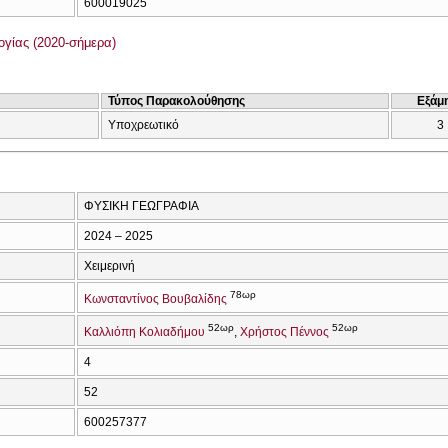
600019025
γίας (2020-σήμερα)
Τύπος Παρακολούθησης
Εξάμ
Υποχρεωτικό
3
ΦΥΣΙΚΗ ΓΕΩΓΡΑΦΙΑ
2024 – 2025
Χειμερινή
78ωρ
Κωνσταντίνος Βουβαλίδης
52ωρ
52ωρ
Καλλιόπη Κολιαδήμου
Χρήστος Πέννος
4
52
600257377