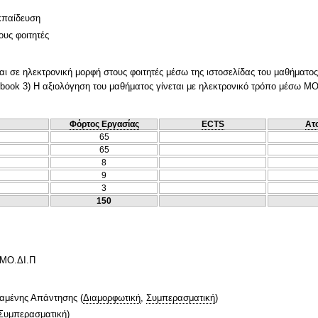
κπαίδευση
ους φοιτητές
ι σε ηλεκτρονική μορφή στους φοιτητές μέσω της ιστοσελίδας του μαθήματος
cebook 3) Η αξιολόγηση του μαθήματος γίνεται με ηλεκτρονικό τρόπο μέσω Μ
Φόρτος Εργασίας
ECTS
Ατ
65
65
8
9
3
150
 ΜΟ.ΔΙ.Π
ταμένης Απάντησης
(
Διαμορφωτική
,
Συμπερασματική
)
Συμπερασματική
)