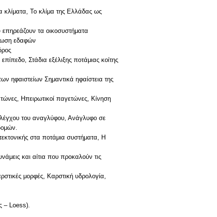
 κλίματα, Το κλίμα της Ελλάδας ως
 επηρεάζουν τα οικοσυστήματα
βρωση εδαφών
όρος
ίπεδο, Στάδια εξέλιξης ποτάμιας κοίτης
 ηφαιστείων Σημαντικά ηφαίστεια της
νες, Ηπειρωτικοί παγετώνες, Κίνηση
χου του αναγλύφου, Ανάγλυφο σε
δομών.
κτονικής στα ποτάμια συστήματα, Η
μεις και αίτια που προκαλούν τις
στικές μορφές, Καρστική υδρολογία,
 – Loess).