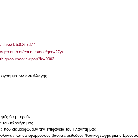
el/class/1/600257377
w.geo.auth.gr/courses/gge/gge427y/
auth.gr/course/view.php?id=9003
 προγραμμάτων ανταλλαγής.
τητές θα μπορούν:
α του πλανήτη μας
ίες που διαμορφώνουν την επιφάνεια του Πλανήτη μας
ρφολογίας και να εφαρμόσουν βασικές μεθόδους Φυσικογεωγραφικής Έρευνας