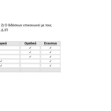
 2) Ο διδάσκων επικοινωνεί με τους
Ο.Δ.ΙΠ
ομικά
Ομαδικά
Erasmus
✓
✓
✓
✓
✓
✓
✓
✓
✓
✓