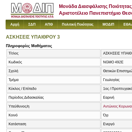
Μονάδα Διασφάλισης Ποιότητας
Αριστοτέλειο Πανεπιστήμιο Θε
Αρχή
ΣΔΠ
ΑΠΘ
Πολιτική Ποιότητας
ΜΟΔΙΠ
ΕΘΑ
ΑΣΚΗΣΕΙΣ ΥΠΑΙΘΡΟΥ 3
Πληροφορίες Μαθήματος
Τίτλος
ΑΣΚΗΣΕΙΣ ΥΠΑΙΘΡ
Κωδικός
NGMO 492Ε
Σχολή
Θετικών Επιστημ
Τμήμα
Γεωλογίας
Κύκλος / Επίπεδο
1ος / Προπτυχιακ
Περίοδος Διδασκαλίας
Εαρινή
Υπεύθυνος/η
Αντώνιος Κορωνα
Κοινό
Όχι
Κατάσταση
Ενεργό