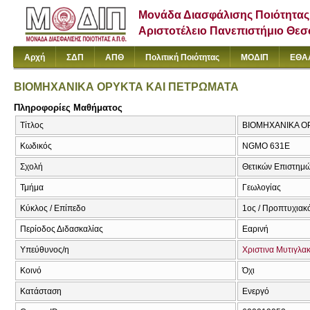
Μονάδα Διασφάλισης Ποιότητας
Αριστοτέλειο Πανεπιστήμιο Θε
Αρχή
ΣΔΠ
ΑΠΘ
Πολιτική Ποιότητας
ΜΟΔΙΠ
ΕΘΑ
ΒΙΟΜΗΧΑΝΙΚΑ ΟΡΥΚΤΑ ΚΑΙ ΠΕΤΡΩΜΑΤΑ
Πληροφορίες Μαθήματος
Τίτλος
ΒΙΟΜΗΧΑΝΙΚΑ ΟΡΥ
Κωδικός
NGMO 631E
Σχολή
Θετικών Επιστημ
Τμήμα
Γεωλογίας
Κύκλος / Επίπεδο
1ος / Προπτυχιακ
Περίοδος Διδασκαλίας
Εαρινή
Υπεύθυνος/η
Χριστινα Μυτιγλα
Κοινό
Όχι
Κατάσταση
Ενεργό