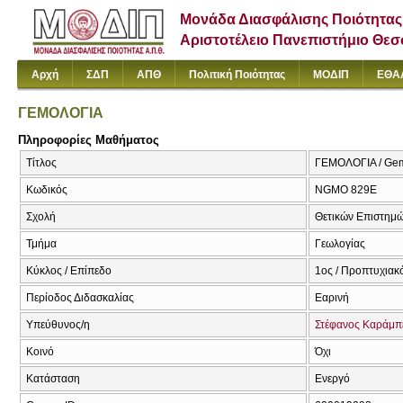
Μονάδα Διασφάλισης Ποιότητας
Αριστοτέλειο Πανεπιστήμιο Θε
Αρχή
ΣΔΠ
ΑΠΘ
Πολιτική Ποιότητας
ΜΟΔΙΠ
ΕΘΑ
ΓΕΜΟΛΟΓΙΑ
Πληροφορίες Μαθήματος
Τίτλος
ΓΕΜΟΛΟΓΙΑ / Ge
Κωδικός
NGMO 829Ε
Σχολή
Θετικών Επιστημ
Τμήμα
Γεωλογίας
Κύκλος / Επίπεδο
1ος / Προπτυχιακ
Περίοδος Διδασκαλίας
Εαρινή
Υπεύθυνος/η
Στέφανος Καράμπ
Κοινό
Όχι
Κατάσταση
Ενεργό