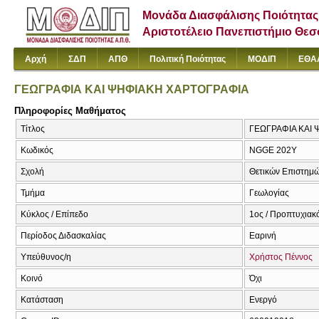
Μονάδα Διασφάλισης Ποιότητας
Αριστοτέλειο Πανεπιστήμιο Θε
Αρχή
ΣΔΠ
ΑΠΘ
Πολιτική Ποιότητας
ΜΟΔΙΠ
ΕΘΑ
ΓΕΩΓΡΑΦΙΑ ΚΑΙ ΨΗΦΙΑΚΗ ΧΑΡΤΟΓΡΑΦΙΑ
Πληροφορίες Μαθήματος
Τίτλος
ΓΕΩΓΡΑΦΙΑ ΚΑΙ Ψ
Κωδικός
NGGE 202Y
Σχολή
Θετικών Επιστημ
Τμήμα
Γεωλογίας
Κύκλος / Επίπεδο
1ος / Προπτυχιακ
Περίοδος Διδασκαλίας
Εαρινή
Υπεύθυνος/η
Χρήστος Πέννος
Κοινό
Όχι
Κατάσταση
Ενεργό