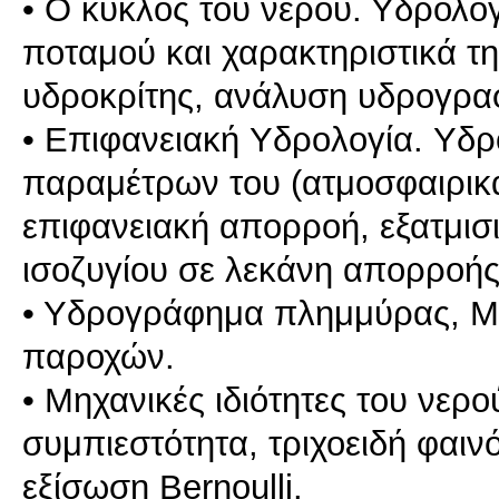
• Ο κύκλος του νερού. Υδρολο
ποταμού και χαρακτηριστικά τ
υδροκρίτης, ανάλυση υδρογραφ
• Eπιφανειακή Yδρoλoγία. Yδρo
παραμέτρων του (ατμοσφαιρικ
επιφανειακή απoρρoή, εξατμισ
ισοζυγίου σε λεκάνη απορροής
• Υδρογράφημα πλημμύρας, Μ
παροχών.
• Μηχανικές ιδιότητες του νερο
συμπιεστότητα, τριχοειδή φαιν
εξίσωση Bernoulli.