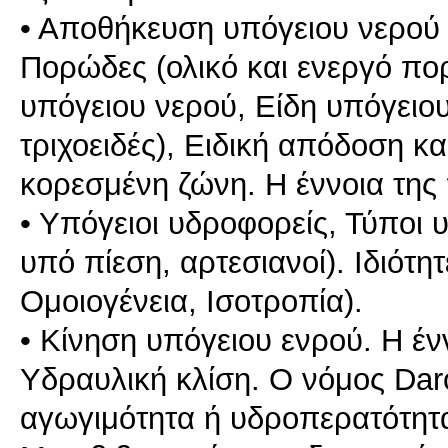
• Aπoθήκευση υπόγειoυ νερoύ
Πορώδες (ολικό και ενεργό π
υπόγειoυ νερoύ, Είδη υπόγειο
τριχοειδές), Ειδική απόδοση κα
κορεσμένη ζώνη. Η έννοια της
• Υπόγειοι υδροφορείς, Τύποι
υπό πίεση, αρτεσιανοί). Ιδιότ
Ομοιογένεια, Ισοτροπία).
• Κίνηση υπόγειου ενρού. Η έν
Υδραυλική κλίση. Ο νόμoς Darc
αγωγιμότητα ή υδροπερατότητα