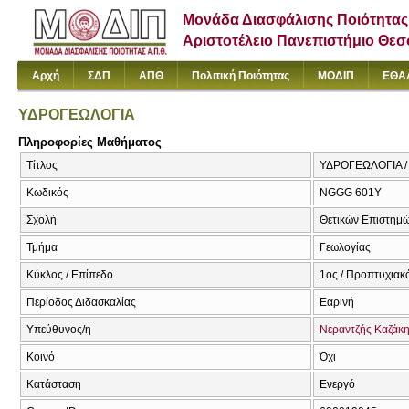
Μονάδα Διασφάλισης Ποιότητας
Αριστοτέλειο Πανεπιστήμιο Θε
Αρχή
ΣΔΠ
ΑΠΘ
Πολιτική Ποιότητας
ΜΟΔΙΠ
ΕΘΑ
ΥΔΡΟΓΕΩΛΟΓΙΑ
Πληροφορίες Μαθήματος
Τίτλος
ΥΔΡΟΓΕΩΛΟΓΙΑ / 
Κωδικός
NGGG 601Y
Σχολή
Θετικών Επιστημ
Τμήμα
Γεωλογίας
Κύκλος / Επίπεδο
1ος / Προπτυχιακ
Περίοδος Διδασκαλίας
Εαρινή
Υπεύθυνος/η
Νεραντζής Καζάκ
Κοινό
Όχι
Κατάσταση
Ενεργό