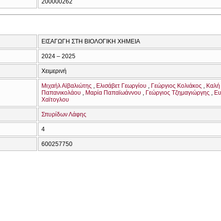
200000262
ΕΙΣΑΓΩΓΗ ΣΤΗ ΒΙΟΛΟΓΙΚΗ ΧΗΜΕΙΑ
2024 – 2025
Χειμερινή
Μιχαήλ Αϊβαλιώτης
Ελισάβετ Γεωργίου
Γεώργιος Κολιάκος
Καλή
Παπανικολάου
Μαρία Παπαϊωάννου
Γεώργιος Τζημαγιώργης
Ευ
Χαϊτογλου
Σπυρίδων Λάφης
4
600257750