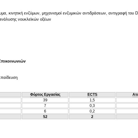
νζυμα, κινητική ενζύμων, μηχανισμοί ενζυμικών αντιδράσεων, αντιγραφή το
 ανάλυσης νουκλεϊκών οξέων
Επικοινωνιών
κπαίδευση
Φόρτος Εργασίας
ECTS
Ατ
39
1,5
7
0,3
6
0,2
52
2