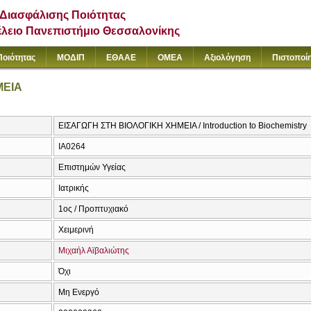
Διασφάλισης Ποιότητας
έλειο Πανεπιστήμιο Θεσσαλονίκης
Ποιότητας
ΜΟΔΙΠ
ΕΘΑΑΕ
ΟΜΕΑ
Αξιολόγηση
Πιστοποί
ΜΕΙΑ
ΕΙΣΑΓΩΓΗ ΣΤΗ ΒΙΟΛΟΓΙΚΗ ΧΗΜΕΙΑ / Introduction to Biochemistry
ΙΑ0264
Επιστημών Υγείας
Ιατρικής
1ος / Προπτυχιακό
Χειμερινή
Μιχαήλ Αϊβαλιώτης
Όχι
Μη Ενεργό