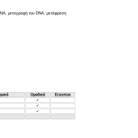
υ DNA, μεταγραφή του DNA, μετάφραση
ομικά
Ομαδικά
Erasmus
✓
✓
✓