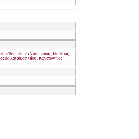
 Μακέδου
Μαρία Νταουντάκη
Νικόλαος
δοξία Χατζηβασιλείου
Κωνσταντίνος