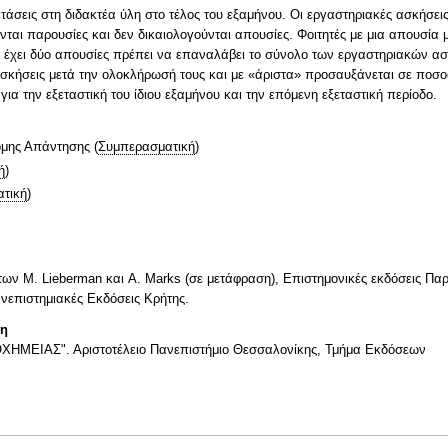
τάσεις στη διδακτέα ύλη στο τέλος του εξαμήνου. Οι εργαστηριακές ασκήσεις
νται παρουσίες και δεν δικαιολογούνται απουσίες. Φοιτητές με μια απουσί
υ έχει δύο απουσίες πρέπει να επαναλάβει το σύνολο των εργαστηριακών ασ
ασκήσεις μετά την ολοκλήρωσή τους και με «άριστα» προσαυξάνεται σε ποσο
ια την εξεταστική του ίδιου εξαμήνου και την επόμενη εξεταστική περίοδο.
ομης Απάντησης
(
Συμπερασματική
)
ή
)
τική
)
 των M. Lieberman και A. Marks (σε μετάφραση), Επιστημονικές εκδόσεις Π
ανεπιστημιακές Εκδόσεις Κρήτης.
τη
ΧΗΜΕΙΑΣ". Αριστοτέλειο Πανεπιστήμιο Θεσσαλονίκης, Τμήμα Εκδόσεων