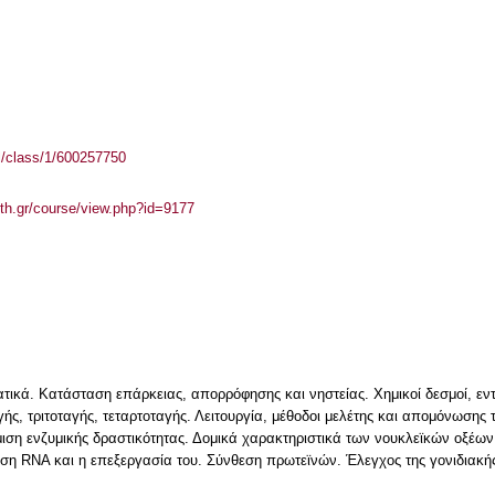
el/class/1/600257750
auth.gr/course/view.php?id=9177
τικά. Κατάσταση επάρκειας, απορρόφησης και νηστείας. Χημικοί δεσμοί, εντ
ς, τριτοταγής, τεταρτοταγής. Λειτουργία, μέθοδοι μελέτης και απομόνωσης
θμιση ενζυμικής δραστικότητας. Δομικά χαρακτηριστικά των νουκλεϊκών οξέων
η RNA και η επεξεργασία του. Σύνθεση πρωτεϊνών. Έλεγχος της γονιδιακή