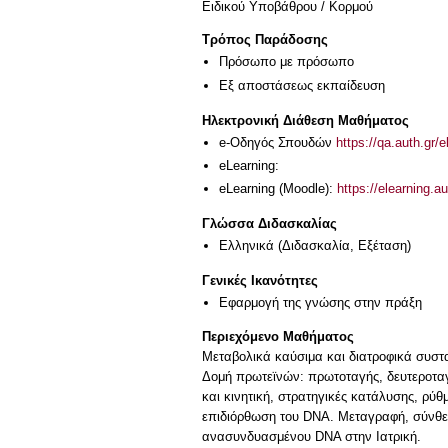
Ειδικού Υποβάθρου / Κορμού
Τρόπος Παράδοσης
Πρόσωπο με πρόσωπο
Eξ απoστάσεως εκπαίδευση
Ηλεκτρονική Διάθεση Μαθήματος
e-Οδηγός Σπουδών
https://qa.auth.gr/
eLearning:
eLearning (Moodle):
https://elearning.
Γλώσσα Διδασκαλίας
Ελληνικά
(Διδασκαλία, Εξέταση)
Γενικές Ικανότητες
Εφαρμογή της γνώσης στην πράξη
Περιεχόμενο Μαθήματος
Μεταβολικά καύσιμα και διατροφικά συστα
Δομή πρωτεϊνών: πρωτοταγής, δευτεροταγή
και κινητική, στρατηγικές κατάλυσης, ρύ
επιδιόρθωση του DNA. Μεταγραφή, σύνθεσ
ανασυνδυασμένου DNA στην Ιατρική.