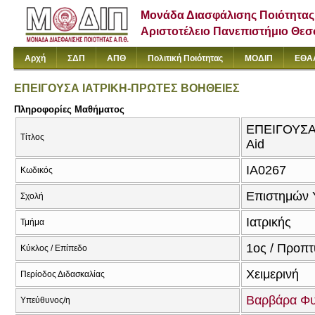
Μονάδα Διασφάλισης Ποιότητας
Αριστοτέλειο Πανεπιστήμιο Θε
Αρχή
ΣΔΠ
ΑΠΘ
Πολιτική Ποιότητας
ΜΟΔΙΠ
ΕΘΑ
ΕΠΕΙΓΟΥΣΑ ΙΑΤΡΙΚΗ-ΠΡΩΤΕΣ ΒΟΗΘΕΙΕΣ
Πληροφορίες Μαθήματος
ΕΠΕΙΓΟΥΣΑ 
Τίτλος
Aid
ΙΑ0267
Κωδικός
Επιστημών 
Σχολή
Ιατρικής
Τμήμα
1ος / Προπτ
Κύκλος / Επίπεδο
Χειμερινή
Περίοδος Διδασκαλίας
Βαρβάρα Φυ
Υπεύθυνος/η