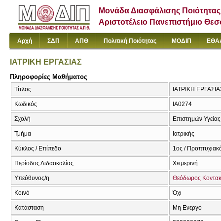
Μονάδα Διασφάλισης Ποιότητας
Αριστοτέλειο Πανεπιστήμιο Θε
Αρχή
ΣΔΠ
ΑΠΘ
Πολιτική Ποιότητας
ΜΟΔΙΠ
ΕΘΑ
ΙΑΤΡΙΚΗ ΕΡΓΑΣΙΑΣ
Πληροφορίες Μαθήματος
Τίτλος
ΙΑΤΡΙΚΗ ΕΡΓΑΣΙΑΣ
Κωδικός
ΙΑ0274
Σχολή
Επιστημών Υγείας
Τμήμα
Ιατρικής
Κύκλος / Επίπεδο
1ος / Προπτυχιακ
Περίοδος Διδασκαλίας
Χειμερινή
Υπεύθυνος/η
Θεόδωρος Κοντακ
Κοινό
Όχι
Κατάσταση
Μη Ενεργό