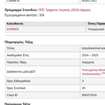
Course ID
600017921
Πρόγραμμα Σπουδών:
ΠΠΣ Τμήματος Ιατρικής (2019-σήμερα)
Εγγεγραμμένοι φοιτητές: 318
Κατεύθυνση
Τύπος Παρα
ΚΟΡΜΟΣ
Υποχρεωτικό
Πληροφορίες Τάξης
Τίτλος
Ιατροδικαστική κα
Ακαδημαϊκό Έτος
2024 – 2025
Περίοδος Τάξης
Χειμερινή
Πολυχρόνης Βούλ
Διδάσκοντες μέλη ΔΕΠ
72
Χατζηνικολάου
Ώρες Εβδομαδιαία
3
Ώρες Συνολικά
45
Class ID
600257816
Πρόγραμμα Τάξης