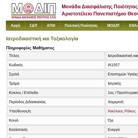
Μονάδα Διασφάλισης Ποιότητας
Αριστοτέλειο Πανεπιστήμιο Θε
Αρχή
ΣΔΠ
ΑΠΘ
Πολιτική Ποιότητας
ΜΟΔΙΠ
ΕΘΑ
Ιατροδικαστική και Τοξικολογία
Πληροφορίες Μαθήματος
Τίτλος
Ιατροδικαστική κα
Κωδικός
ΙΑ1057
Σχολή
Επιστημών Υγείας
Τμήμα
Ιατρικής
Κύκλος / Επίπεδο
1ος / Προπτυχιακ
Περίοδος Διδασκαλίας
Χειμερινή
Υπεύθυνος/η
Νικόλαος Ράϊκος
Κοινό
Όχι
Κατάσταση
Ενεργό