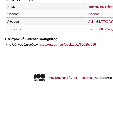
Κτίριο
Ιατρικής (αμφιθέα
Όροφος
Όροφος 1
Αίθουσα
ΑΜΦΙΘΕΑΤΡΟ Α (
Ημερολόγιο
Πέμπτη 08:00 έως
Ηλεκτρονική Διάθεση Μαθήματος
e-Οδηγός Σπουδών
https://qa.auth.gr/el/class/1/600257816
Μονάδα Διασφάλισης Ποιότητας
- Αριστοτέλει