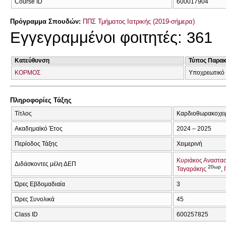
Course ID
600017904
Πρόγραμμα Σπουδών:
ΠΠΣ Τμήματος Ιατρικής (2019-σήμερα)
Εγγεγραμμένοι φοιτητές: 361
Κατεύθυνση
Τύπος Παρα
ΚΟΡΜΟΣ
Υποχρεωτικό
Πληροφορίες Τάξης
Τίτλος
Καρδιοθωρακοχει
Ακαδημαϊκό Έτος
2024 – 2025
Περίοδος Τάξης
Χειμερινή
Κυριάκος Αναστα
Διδάσκοντες μέλη ΔΕΠ
20ωρ
Ταγαράκης
Ώρες Εβδομαδιαία
3
Ώρες Συνολικά
45
Class ID
600257825