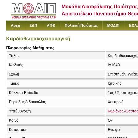
Μονάδα Διασφάλισης Ποιότητας
Αριστοτέλειο Πανεπιστήμιο Θε
Αρχή
ΣΔΠ
ΑΠΘ
Πολιτική Ποιότητας
ΜΟΔΙΠ
ΕΘΑ
Καρδιοθωρακοχειρουργική
Πληροφορίες Μαθήματος
Τίτλος
Καρδιοθωρακοχειρ
Κωδικός
ΙΑ1040
Σχολή
Επιστημών Υγείας
Τμήμα
Ιατρικής
Κύκλος / Επίπεδο
1ος / Προπτυχιακ
Περίοδος Διδασκαλίας
Χειμερινή
Υπεύθυνος/η
Κυριάκος Αναστα
Κοινό
Όχι
Κατάσταση
Ενεργό