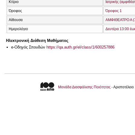
Κτίριο
Ιατρικής (αμφιθέα
Όροφος
Όροφος 1
Αίθουσα
ΑΜΦΙΘΕΑΤΡΟ Α (
Ημερολόγιο
Δευτέρα 13:00 έω
Ηλεκτρονική Διάθεση Μαθήματος
e-Οδηγός Σπουδών
https://qa.auth.gr/el/class/1/600257886
Μονάδα Διασφάλισης Ποιότητας
- Αριστοτέλει