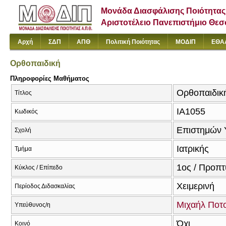
Μονάδα Διασφάλισης Ποιότητας
Αριστοτέλειο Πανεπιστήμιο Θε
Αρχή
ΣΔΠ
ΑΠΘ
Πολιτική Ποιότητας
ΜΟΔΙΠ
ΕΘΑ
Ορθοπαιδική
Πληροφορίες Μαθήματος
Ορθοπαιδική
Τίτλος
ΙΑ1055
Κωδικός
Επιστημών 
Σχολή
Ιατρικής
Τμήμα
1ος / Προπτ
Κύκλος / Επίπεδο
Χειμερινή
Περίοδος Διδασκαλίας
Μιχαήλ Ποτ
Υπεύθυνος/η
Όχι
Κοινό