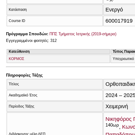
Ενεργό
Κατάσταση
600017919
Course ID
Πρόγραμμα Σπουδών:
ΠΠΣ Τμήματος Ιατρικής (2019-σήμερα)
Εγγεγραμμένοι φοιτητές: 312
Κατεύθυνση
Τύπος Παρα
ΚΟΡΜΟΣ
Υποχρεωτικό
Πληροφορίες Τάξης
Ορθοπαιδικ
Τίτλος
2024 – 202
Ακαδημαϊκό Έτος
Χειμερινή
Περίοδος Τάξης
Νικηφόρος 
140ωρ
Κωνστ
Παπαδόπου
Διδάσκοντες μέλη ΔΕΠ