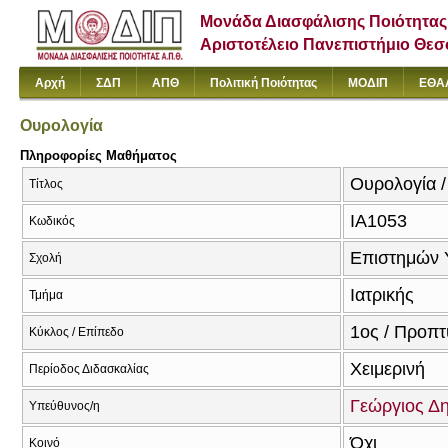
Μονάδα Διασφάλισης Ποιότητας
Αριστοτέλειο Πανεπιστήμιο Θε
Αρχή
ΣΔΠ
ΑΠΘ
Πολιτική Ποιότητας
ΜΟΔΙΠ
ΕΘΑ
Ουρολογία
Πληροφορίες Μαθήματος
Ουρολογία /
Τίτλος
ΙΑ1053
Κωδικός
Επιστημών 
Σχολή
Ιατρικής
Τμήμα
1ος / Προπτ
Κύκλος / Επίπεδο
Χειμερινή
Περίοδος Διδασκαλίας
Γεώργιος Δ
Υπεύθυνος/η
Όχι
Κοινό