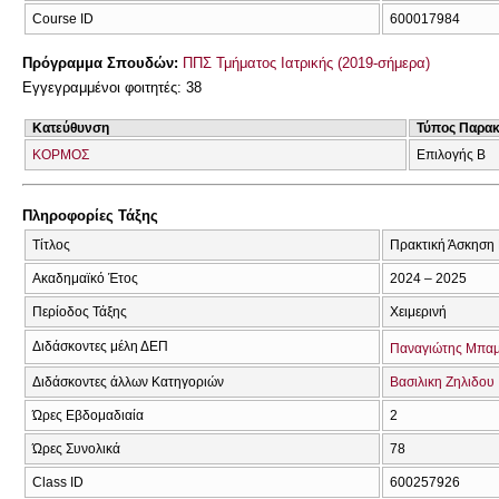
Course ID
600017984
Πρόγραμμα Σπουδών:
ΠΠΣ Τμήματος Ιατρικής (2019-σήμερα)
Εγγεγραμμένοι φοιτητές: 38
Κατεύθυνση
Τύπος Παρα
ΚΟΡΜΟΣ
Επιλογής Β
Πληροφορίες Τάξης
Τίτλος
Πρακτική Άσκηση 
Ακαδημαϊκό Έτος
2024 – 2025
Περίοδος Τάξης
Χειμερινή
Διδάσκοντες μέλη ΔΕΠ
Παναγιώτης Μπαμ
Διδάσκοντες άλλων Κατηγοριών
Βασιλικη Ζηλιδου
Ώρες Εβδομαδιαία
2
Ώρες Συνολικά
78
Class ID
600257926