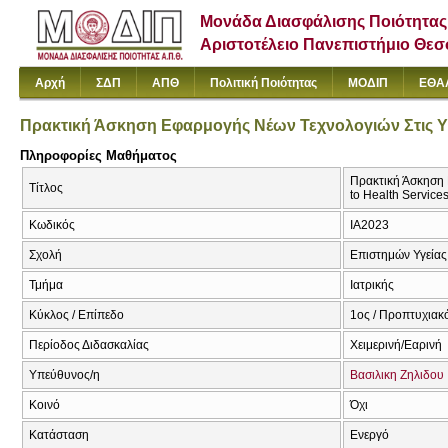
Μονάδα Διασφάλισης Ποιότητας
Αριστοτέλειο Πανεπιστήμιο Θε
Αρχή
ΣΔΠ
ΑΠΘ
Πολιτική Ποιότητας
ΜΟΔΙΠ
ΕΘΑ
Πρακτική Άσκηση Εφαρμογής Νέων Τεχνολογιών Στις Υ
Πληροφορίες Μαθήματος
Πρακτική Άσκηση 
Τίτλος
to Health Service
Κωδικός
ΙΑ2023
Σχολή
Επιστημών Υγείας
Τμήμα
Ιατρικής
Κύκλος / Επίπεδο
1ος / Προπτυχιακ
Περίοδος Διδασκαλίας
Χειμερινή/Εαρινή
Υπεύθυνος/η
Βασιλικη Ζηλιδου
Κοινό
Όχι
Κατάσταση
Ενεργό