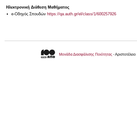
Ηλεκτρονική Διάθεση Μαθήματος
e-Οδηγός Σπουδών
https://qa.auth.gr/el/class/1/600257926
Μονάδα Διασφάλισης Ποιότητας
- Αριστοτέλει