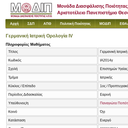
Μονάδα Διασφάλισης Ποιότητας
Αριστοτέλειο Πανεπιστήμιο Θε
Αρχή
ΣΔΠ
ΑΠΘ
Πολιτική Ποιότητας
ΜΟΔΙΠ
ΕΘΑ
Γερμανική Ιατρική Ορολογία IV
Πληροφορίες Μαθήματος
Τίτλος
Γερμανική Ιατρικ
Κωδικός
ΙΑ2014γ
Σχολή
Επιστημών Υγείας
Τμήμα
Ιατρικής
Κύκλος / Επίπεδο
1ος / Προπτυχιακ
Περίοδος Διδασκαλίας
Εαρινή
Υπεύθυνος/η
Παναγιώτα Ποπό
Κοινό
Όχι
Κατάσταση
Ενεργό