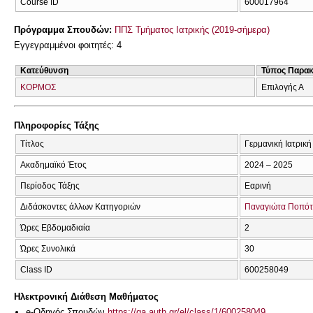
Course ID
600017964
Πρόγραμμα Σπουδών:
ΠΠΣ Τμήματος Ιατρικής (2019-σήμερα)
Εγγεγραμμένοι φοιτητές: 4
Κατεύθυνση
Τύπος Παρα
ΚΟΡΜΟΣ
Επιλογής Α
Πληροφορίες Τάξης
Τίτλος
Γερμανική Ιατρική
Ακαδημαϊκό Έτος
2024 – 2025
Περίοδος Τάξης
Εαρινή
Διδάσκοντες άλλων Κατηγοριών
Παναγιώτα Ποπό
Ώρες Εβδομαδιαία
2
Ώρες Συνολικά
30
Class ID
600258049
Ηλεκτρονική Διάθεση Μαθήματος
e-Οδηγός Σπουδών
https://qa.auth.gr/el/class/1/600258049