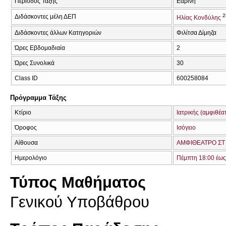
Περίοδος Τάξης
Εαρινή
2
Διδάσκοντες μέλη ΔΕΠ
Ηλίας Κονδύλης
Διδάσκοντες άλλων Κατηγοριών
Φιλίτσα Δίμηζα
Ώρες Εβδομαδιαία
2
Ώρες Συνολικά
30
Class ID
600258084
Πρόγραμμα Τάξης
Κτίριο
Ιατρικής (αμφιθέα
Όροφος
Ισόγειο
Αίθουσα
ΑΜΦΙΘΕΑΤΡΟ ΣΤ 
Ημερολόγιο
Πέμπτη 18:00 έως
Τύπος Μαθήματος
Γενικού Υποβάθρου