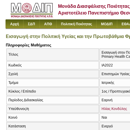
Μονάδα Διασφάλισης Ποιότητας
Αριστοτέλειο Πανεπιστήμιο Θε
Αρχή
ΣΔΠ
ΑΠΘ
Πολιτική Ποιότητας
ΜΟΔΙΠ
ΕΘΑ
Εισαγωγή στην Πολιτική Υγείας και την Πρωτοβάθμια Φ
Πληροφορίες Μαθήματος
Εισαγωγή στην Πολ
Τίτλος
Primary Health C
Κωδικός
ΙΑ2022
Σχολή
Επιστημών Υγείας
Τμήμα
Ιατρικής
Κύκλος / Επίπεδο
1ος / Προπτυχιακ
Περίοδος Διδασκαλίας
Εαρινή
Υπεύθυνος/η
Ηλίας Κονδύλης
Κοινό
Ναι
Κατάσταση
Ενεργό