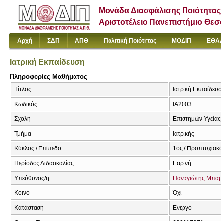
Μονάδα Διασφάλισης Ποιότητας
Αριστοτέλειο Πανεπιστήμιο Θε
Αρχή
ΣΔΠ
ΑΠΘ
Πολιτική Ποιότητας
ΜΟΔΙΠ
ΕΘΑ
Ιατρική Εκπαίδευση
Πληροφορίες Μαθήματος
Τίτλος
Ιατρική Εκπαίδευσ
Κωδικός
ΙΑ2003
Σχολή
Επιστημών Υγείας
Τμήμα
Ιατρικής
Κύκλος / Επίπεδο
1ος / Προπτυχιακ
Περίοδος Διδασκαλίας
Εαρινή
Υπεύθυνος/η
Παναγιώτης Μπαμ
Κοινό
Όχι
Κατάσταση
Ενεργό