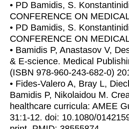
• PD Bamidis, S. Konstantin
CONFERENCE ON MEDICAL 
• PD Bamidis, S. Konstantin
CONFERENCE ON MEDICAL 
• Bamidis P, Anastasov V, Des
& E-science. Medical Publishi
(ISBN 978-960-243-682-0) 20
• Fides-Valero A, Bray L, Die
Bamidis P, Nikolaidou M. Cre
healthcare curricula: AMEE G
31:1-12. doi: 10.1080/01421
print. PMID: 38555874.