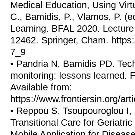
Medical Education, Using Virt
C., Bamidis, P., Vlamos, P. (
Learning. BFAL 2020. Lecture
12462. Springer, Cham. https:
7_9
• Pandria N, Bamidis PD. Tech
monitoring: lessons learned. F
Available from:
https://www.frontiersin.org/ar
• Reppou S, Tsoupouroglou I,
Transitional Care for Geriatri
Mobile Application for Disea