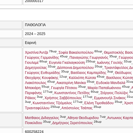
200000317
ΠΑΘΟΛΟΓΙΑ
2024 – 2025
Εαρινή
78ωρ
60ωρ
Χριστίνα Άντζα
Σοφία Βακαλοπούλου
Θεμιστοκλής Βασι
45ωρ
35ωρ
Γεώργιος Γερμανίδης
Παναγιώτης Γεωργιανός
Γεώργιο
60ωρ
250ωρ
32ωρ
Γιουλεμέ
Ευγενία Γκαλιαγκούση
Ιωάννης Γουλής
32ωρ
20ωρ
Δημητρούλας
Δέσποινα Δημοπούλου
Τριαντάφυλλος Δι
35ωρ
3ωρ
Γεώργιος Ευθυμιάδης
Βασίλειος Καμπερίδης
Θεόδωρος 
12ωρ
45ωρ
Θεοχάρης Κουφάκης
Καλλιόπη Κώτσα
Βασίλειος Κώτσ
45ωρ
35ωρ
31ω
Λιακόπουλος
Αικατερίνη Μανίκα
Ευδοκία Μανδαλά
55ωρ
35ωρ
45ωρ
Μπεκιάρη
Γεωργία Πίτσιου
Μαρία Παπαΐωάννου
177ωρ
60ωρ
3
Περιφάνης
Κωνσταντίνος Πετίδης
Στέργιος Πολύζος
3ωρ
177ωρ
31ω
Ράϊκος
Χρήστος Σαββόπουλος
Εμμανουήλ Σινάκος
3ωρ
177ωρ
35ωρ
Κωνσταντίνος Τζιόμαλος
Ελένη Τιμοθεάδου
Χριστ
250ωρ
35ωρ
Τριανταφύλλου
Απόστολος Τσάπας
3ωρ
7ωρ
Ματθαιος Διδαγγελος
Αθηνα Θεοδωριδου
Αντωνιος Καρπ
35ωρ
28ωρ
Ποικιλιδου
Δημήτριος Σερετόπουλος
600258224