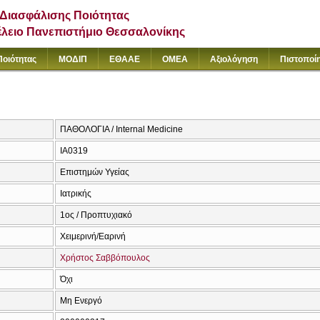
Διασφάλισης Ποιότητας
έλειο Πανεπιστήμιο Θεσσαλονίκης
Ποιότητας
ΜΟΔΙΠ
ΕΘΑΑΕ
ΟΜΕΑ
Αξιολόγηση
Πιστοποί
ΠΑΘΟΛΟΓΙΑ / Internal Medicine
ΙΑ0319
Επιστημών Υγείας
Ιατρικής
1ος / Προπτυχιακό
Χειμερινή/Εαρινή
Χρήστος Σαββόπουλος
Όχι
Μη Ενεργό