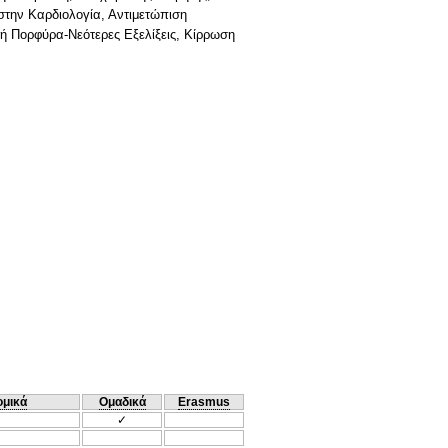
στην Καρδιολογία, Αντιμετώπιση
κή Πορφύρα-Νεότερες Εξελίξεις, Κίρρωση
ομικά
Ομαδικά
Erasmus
✓