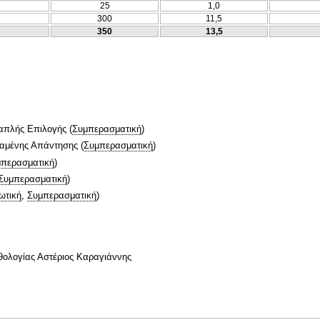
25
1,0
300
11,5
350
13,5
απλής Επιλογής
(
Συμπερασματική
)
ταμένης Απάντησης
(
Συμπερασματική
)
περασματική
)
Συμπερασματική
)
ωτική
,
Συμπερασματική
)
θολογίας Αστέριος Καραγιάννης