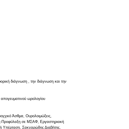
φορική διάγνωση , την διάγνωση και την
ου απογευματινού ωρολογίου
ρογχικό Άσθμα, Ουρολοιμώξεις,
ος-Προφύλαξη σε ΜΣΑΦ, Εργαστηριακή
κή Υπέρταση, Σακχαρώδης Διαβήτης,