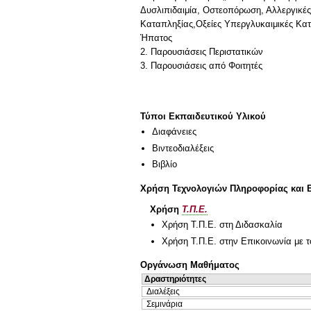
Δυσλιπιδαιμία, Οστεοπόρωση, Αλλεργικές 
Καταπληξίας,Οξείες Υπεργλυκαιμικές Κατ
Ήπατος
2. Παρουσιάσεις Περιστατικών
3. Παρουσιάσεις από Φοιτητές
Τύποι Εκπαιδευτικού Υλικού
Διαφάνειες
Βιντεοδιαλέξεις
Βιβλίο
Χρήση Τεχνολογιών Πληροφορίας και 
Χρήση
Τ.Π.Ε.
Χρήση Τ.Π.Ε. στη Διδασκαλία
Χρήση Τ.Π.Ε. στην Επικοινωνία με τ
Οργάνωση Μαθήματος
Δραστηριότητες
Διαλέξεις
Σεμινάρια