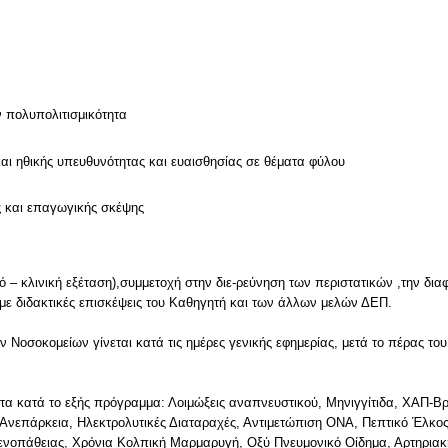
ν
ν πολυπολιτισμικότητα
και ηθικής υπευθυνότητας και ευαισθησίας σε θέματα φύλου
ς και επαγωγικής σκέψης
ό – κλινική εξέταση),συμμετοχή στην διε-ρεύνηση των περιστατικών ,την δια
με διδακτικές επισκέψεις του Καθηγητή και των άλλων μελών ΔΕΠ.
ν Νοσοκομείων γίνεται κατά τις ημέρες γενικής εφημερίας, μετά το πέρας τ
ατα κατά το εξής πρόγραμμα: Λοιμώξεις αναπνευστικού, Μηνιγγίτιδα, ΧΑΠ-Β
 Ανεπάρκεια, Ηλεκτρολυτικές Διαταραχές, Αντιμετώπιση ΟΝΑ, Πεπτικό Έλκ
δενοπάθειας, Χρόνια Κολπική Μαρμαρυγή, Οξύ Πνευμονικό Οίδημα, Αρτηρια