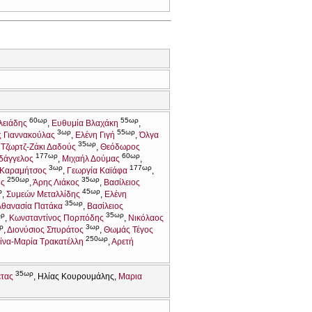
60ωρ
55ωρ
λειάδης
Ευθυμία Βλαχάκη
3ωρ
55ωρ
ς Γιαννακούλας
Ελένη Γιγή
Όλγα
35ωρ
Τζωρτζ-Ζάκι Δαδούς
Θεόδωρος
177ωρ
60ωρ
δάγγελος
Μιχαήλ Δούμας
3ωρ
177ωρ
Καραμήτσος
Γεωργία Καϊάφα
250ωρ
35ωρ
ης
Άρης Λιάκος
Βασίλειος
ρ
45ωρ
Συμεών Μεταλλίδης
Ελένη
35ωρ
Αθανασία Πατάκα
Βασίλειος
ωρ
35ωρ
Κωνσταντίνος Πορπόδης
Νικόλαος
ρ
3ωρ
Διονύσιος Σπυράτος
Θωμάς Τέγος
250ωρ
ίνα-Μαρία Τρακατέλλη
Αρετή
35ωρ
ετας
Ηλίας Κουρουμάλης
Μαρια