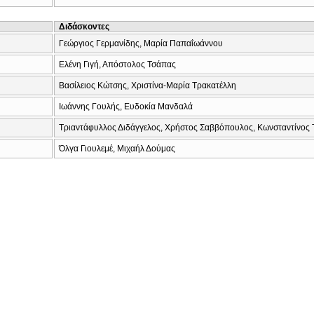
Διδάσκοντες
Γεώργιος Γερμανίδης, Μαρία Παπαΐωάννου
Ελένη Γιγή, Απόστολος Τσάπας
Βασίλειος Κώτσης, Χριστίνα-Μαρία Τρακατέλλη
Ιωάννης Γουλής, Ευδοκία Μανδαλά
Τριαντάφυλλος Διδάγγελος, Χρήστος Σαββόπουλος, Κωνσταντίνος 
Όλγα Γιουλεμέ, Μιχαήλ Δούμας