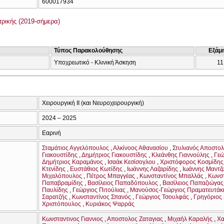
600017934
ρικής (2019-σήμερα)
Τύπος Παρακολούθησης
Εξάμ
Υποχρεωτικό - Κλινική Άσκηση
11
Χειρουργική II (και Νευροχειρουργική)
2024 – 2025
Εαρινή
Σταμάτιος Αγγελόπουλος
Αλκίνοος Αθανασίου
Στυλιανός Αποστολ
Γιακουστίδης
Δημήτριος Γιακουστίδης
Κλεάνθης Γιαννούλης
Γεώ
Δημήτριος Καραμάνος
Ισαάκ Κεσίσογλου
Χριστόφορος Κοσμίδης
Κτενίδης
Ευστάθιος Κωτίδης
Ιωάννης Λαζαρίδης
Ιωάννης Μαντζ
Μιχαλόπουλος
Πέτρος Μπαγγέας
Κωνσταντίνος Μπαλλάς
Κωνστ
Παπαβραμίδης
Βασίλειος Παπαδόπουλος
Βασίλειος Παπαζιώγας
Παυλίδης
Γεώργιος Πιτούλιας
Μανούσος-Γεώργιος Πραματευτάκ
Σαρατζής
Κωνσταντίνος Σπανός
Γεώργιος Τσουλφάς
Γρηγόριος
Χριστόπουλος
Κυριάκος Ψαρράς
Κωνσταντινος Γιαννιος
Αποστολος Ζαταγιας
Μιχαήλ Καραλής
Χα