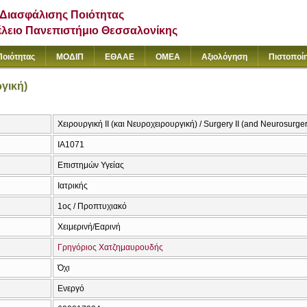
Διασφάλισης Ποιότητας
έλειο Πανεπιστήμιο Θεσσαλονίκης
Ποιότητας
ΜΟΔΙΠ
ΕΘΑΑΕ
ΟΜΕΑ
Αξιολόγηση
Πιστοποί
ργική)
Χειρουργική II (και Νευροχειρουργική) / Surgery II (and Neurosurge
ΙΑ1071
Επιστημών Υγείας
Ιατρικής
1ος / Προπτυχιακό
Χειμερινή/Εαρινή
Γρηγόριος Χατζημαυρουδής
Όχι
Ενεργό