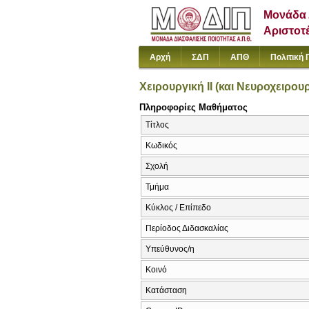
Μονάδα 
Αριστοτ
Αρχή
ΣΔΠ
ΑΠΘ
Πολιτική 
Χειρουργική II (και Νευροχειρου
Πληροφορίες Μαθήματος
Τίτλος
Κωδικός
Σχολή
Τμήμα
Κύκλος / Επίπεδο
Περίοδος Διδασκαλίας
Υπεύθυνος/η
Κοινό
Κατάσταση