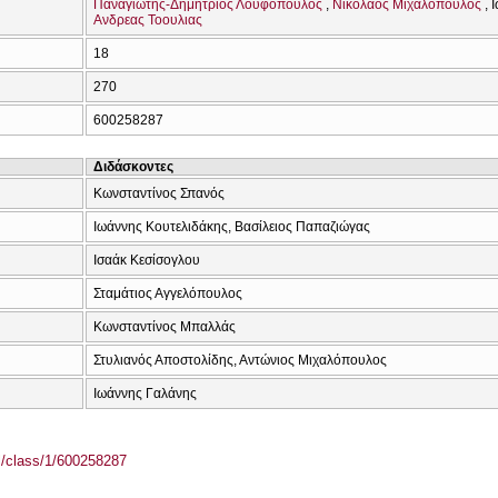
Παναγιωτης-Δημητριος Λουφοπουλος
Νικολαος Μιχαλοπουλος
Ανδρεας Τοουλιας
18
270
600258287
Διδάσκοντες
Κωνσταντίνος Σπανός
Ιωάννης Κουτελιδάκης, Βασίλειος Παπαζιώγας
Ισαάκ Κεσίσογλου
Σταμάτιος Αγγελόπουλος
Κωνσταντίνος Μπαλλάς
Στυλιανός Αποστολίδης, Αντώνιος Μιχαλόπουλος
Ιωάννης Γαλάνης
el/class/1/600258287