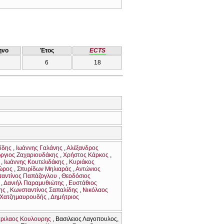
ηνο
Έτος
ECTS
6
18
ίδης
Ιωάννης Γαλάνης
Αλέξανδρος
ργιος Ζαχαριουδάκης
Χρήστος Κάρκος
Ιωάννης Κουτελιδάκης
Κυριάκος
ώρος
Σπυρίδων Μηλιαράς
Αντώνιος
αντίνος Παπάζογλου
Θεoδόσιος
Δανιήλ Παραμυθιώτης
Ευστάθιος
ης
Κωνσταντίνος Σαπαλίδης
Νικόλαος
 Χατζημαυρουδής
Δημήτριος
ριλαος Κουλουρης
Βασιλειος Λαγοπουλος