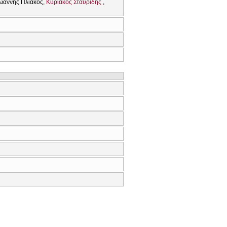
Ιωαννης Πλιακος
Κυριακος Σταυριδης