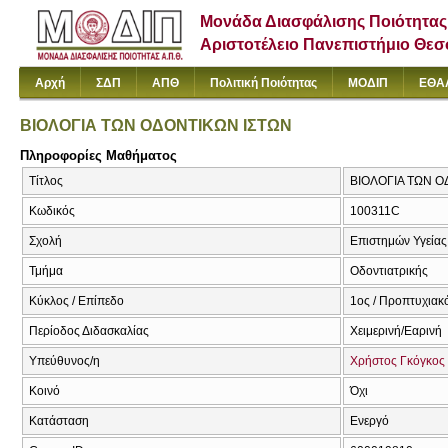
Μονάδα Διασφάλισης Ποιότητας
Αριστοτέλειο Πανεπιστήμιο Θε
Αρχή
ΣΔΠ
ΑΠΘ
Πολιτική Ποιότητας
ΜΟΔΙΠ
ΕΘΑ
ΒΙΟΛΟΓΙΑ ΤΩΝ ΟΔΟΝΤΙΚΩΝ ΙΣΤΩΝ
Πληροφορίες Μαθήματος
Τίτλος
ΒΙΟΛΟΓΙΑ ΤΩΝ ΟΔΟ
Κωδικός
100311C
Σχολή
Επιστημών Υγείας
Τμήμα
Οδοντιατρικής
Κύκλος / Επίπεδο
1ος / Προπτυχιακ
Περίοδος Διδασκαλίας
Χειμερινή/Εαρινή
Υπεύθυνος/η
Χρήστος Γκόγκος
Κοινό
Όχι
Κατάσταση
Ενεργό