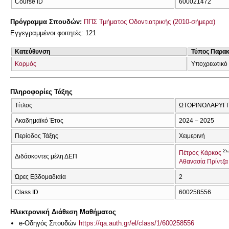
Course ID
600021472
Πρόγραμμα Σπουδών:
ΠΠΣ Τμήματος Οδοντιατρικής (2010-σήμερα)
Εγγεγραμμένοι φοιτητές: 121
Κατεύθυνση
Τύπος Παρα
Κορμός
Υποχρεωτικό
Πληροφορίες Τάξης
Τίτλος
ΩΤΟΡΙΝΟΛΑΡΥΓ
Ακαδημαϊκό Έτος
2024 – 2025
Περίοδος Τάξης
Χειμερινή
2
Πέτρος Κάρκος
Διδάσκοντες μέλη ΔΕΠ
Αθανασία Πρίντζα
Ώρες Εβδομαδιαία
2
Class ID
600258556
Ηλεκτρονική Διάθεση Μαθήματος
e-Οδηγός Σπουδών
https://qa.auth.gr/el/class/1/600258556