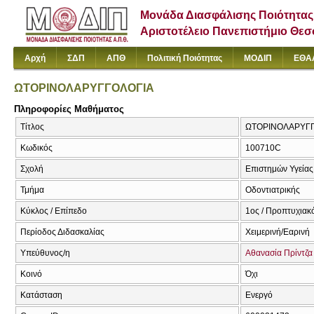
Μονάδα Διασφάλισης Ποιότητας
Αριστοτέλειο Πανεπιστήμιο Θε
Αρχή
ΣΔΠ
ΑΠΘ
Πολιτική Ποιότητας
ΜΟΔΙΠ
ΕΘΑ
ΩΤΟΡΙΝΟΛΑΡΥΓΓΟΛΟΓΙΑ
Πληροφορίες Μαθήματος
Τίτλος
ΩΤΟΡΙΝΟΛΑΡΥΓΓΟΛ
Κωδικός
100710C
Σχολή
Επιστημών Υγείας
Τμήμα
Οδοντιατρικής
Κύκλος / Επίπεδο
1ος / Προπτυχιακ
Περίοδος Διδασκαλίας
Χειμερινή/Εαρινή
Υπεύθυνος/η
Αθανασία Πρίντζα
Κοινό
Όχι
Κατάσταση
Ενεργό