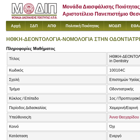
Μονάδα Διασφάλισης Ποιότητας
Αριστοτέλειο Πανεπιστήμιο Θε
Αρχή
ΣΔΠ
ΑΠΘ
Πολιτική Ποιότητας
ΜΟΔΙΠ
ΕΘΑ
ΗΘΙΚΗ-ΔΕΟΝΤΟΛΟΓΙΑ-ΝΟΜΟΛΟΓΙΑ ΣΤΗΝ ΟΔΟΝΤΙΑΤΡ
Πληροφορίες Μαθήματος
ΗΘΙΚΗ-ΔΕΟΝΤΟΛΟΓ
Τίτλος
in Dentistry
Κωδικός
100104C
Σχολή
Επιστημών Υγείας
Τμήμα
Οδοντιατρικής
Κύκλος / Επίπεδο
1ος / Προπτυχιακ
Περίοδος Διδασκαλίας
Χειμερινή/Εαρινή
Υπεύθυνος/η
Άννα Θεοχαρίδου
Κοινό
Όχι
Κατάσταση
Ενεργό