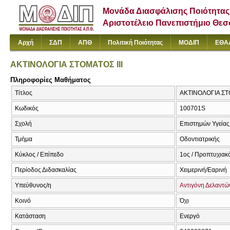
Μονάδα Διασφάλισης Ποιότητας
Αριστοτέλειο Πανεπιστήμιο Θε
Αρχή
ΣΔΠ
ΑΠΘ
Πολιτική Ποιότητας
ΜΟΔΙΠ
ΕΘΑ
ΑΚΤΙΝΟΛΟΓΙΑ ΣΤΟΜΑΤΟΣ ΙΙΙ
Πληροφορίες Μαθήματος
Τίτλος
ΑΚΤΙΝΟΛΟΓΙΑ ΣΤΟΜΑ
Κωδικός
100701S
Σχολή
Επιστημών Υγείας
Τμήμα
Οδοντιατρικής
Κύκλος / Επίπεδο
1ος / Προπτυχιακ
Περίοδος Διδασκαλίας
Χειμερινή/Εαρινή
Υπεύθυνος/η
Αντιγόνη Δελαντώ
Κοινό
Όχι
Κατάσταση
Ενεργό