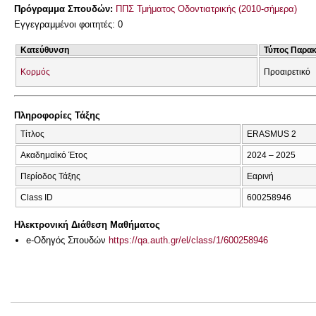
Πρόγραμμα Σπουδών:
ΠΠΣ Τμήματος Οδοντιατρικής (2010-σήμερα)
Εγγεγραμμένοι φοιτητές: 0
Κατεύθυνση
Τύπος Παρα
Κορμός
Προαιρετικό
Πληροφορίες Τάξης
Τίτλος
ERASMUS 2
Ακαδημαϊκό Έτος
2024 – 2025
Περίοδος Τάξης
Εαρινή
Class ID
600258946
Ηλεκτρονική Διάθεση Μαθήματος
e-Οδηγός Σπουδών
https://qa.auth.gr/el/class/1/600258946