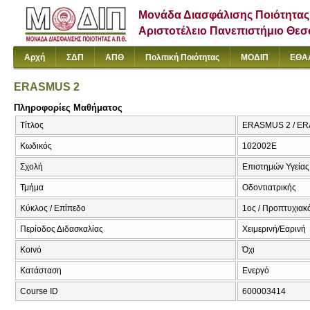
Μονάδα Διασφάλισης Ποιότητας
Αριστοτέλειο Πανεπιστήμιο Θε
Αρχή
ΣΔΠ
ΑΠΘ
Πολιτική Ποιότητας
ΜΟΔΙΠ
ΕΘΑ
ERASMUS 2
Πληροφορίες Μαθήματος
Τίτλος
ERASMUS 2 / E
Κωδικός
102002E
Σχολή
Επιστημών Υγείας
Τμήμα
Οδοντιατρικής
Κύκλος / Επίπεδο
1ος / Προπτυχιακ
Περίοδος Διδασκαλίας
Χειμερινή/Εαρινή
Κοινό
Όχι
Κατάσταση
Ενεργό
Course ID
600003414