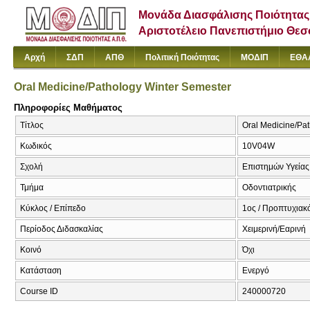
Μονάδα Διασφάλισης Ποιότητας
Αριστοτέλειο Πανεπιστήμιο Θε
Αρχή
ΣΔΠ
ΑΠΘ
Πολιτική Ποιότητας
ΜΟΔΙΠ
ΕΘΑ
Oral Medicine/Pathology Winter Semester
Πληροφορίες Μαθήματος
Τίτλος
Oral Medicine/Pat
Κωδικός
10V04W
Σχολή
Επιστημών Υγείας
Τμήμα
Οδοντιατρικής
Κύκλος / Επίπεδο
1ος / Προπτυχιακ
Περίοδος Διδασκαλίας
Χειμερινή/Εαρινή
Κοινό
Όχι
Κατάσταση
Ενεργό
Course ID
240000720