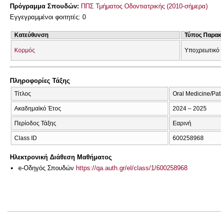
Πρόγραμμα Σπουδών:
ΠΠΣ Τμήματος Οδοντιατρικής (2010-σήμερα)
Εγγεγραμμένοι φοιτητές: 0
Κατεύθυνση
Τύπος Παρα
Κορμός
Υποχρεωτικό
Πληροφορίες Τάξης
Τίτλος
Oral Medicine/Pa
Ακαδημαϊκό Έτος
2024 – 2025
Περίοδος Τάξης
Εαρινή
Class ID
600258968
Ηλεκτρονική Διάθεση Μαθήματος
e-Οδηγός Σπουδών
https://qa.auth.gr/el/class/1/600258968