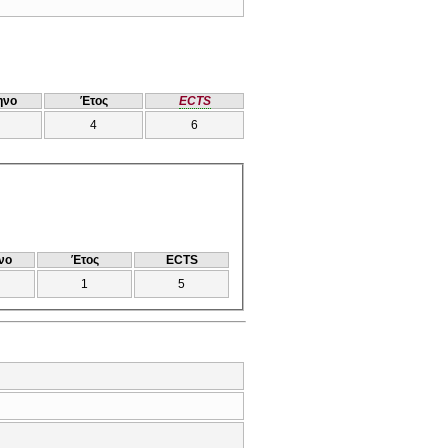
ηνο
Έτος
ECTS
4
6
νο
Έτος
ECTS
1
5