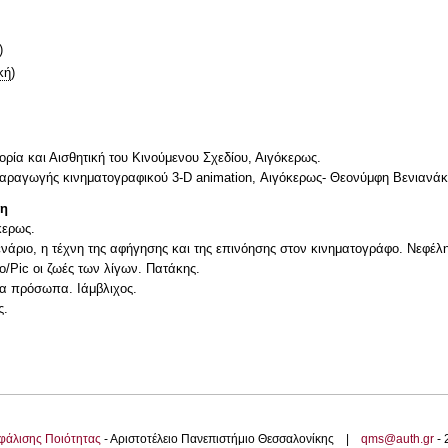
)
κή
)
ορία και Αισθητική του Κινούμενου Σχεδίου, Αιγόκερως.
παραγωγής κινηματογραφικού 3-D animation, Αιγόκερως- Θεονύμφη Βενιανά
τη
κερως.
ενάριο, η τέχνη της αφήγησης και της επινόησης στον κινηματογράφο. Νεφέλη
o/Pic οι ζωές των λίγων. Πατάκης.
λια πρόσωπα. Ιάμβλιχος.
ς.
φάλισης Ποιότητας
- Αριστοτέλειο Πανεπιστήμιο Θεσσαλονίκης |
qms@auth.gr
-