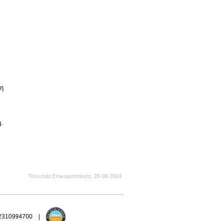
κη
.
Τελευταία Επικαιροποίηση
28-08-2024
 2310994700 |