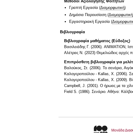
Μέθοδοι Αξιολόγησης Φοιτητών
Γραπτή Εργασία
(
Διαμορφωτική
)
Δημόσια Παρουσίαση
(
Διαμορφωτική
Εργαστηριακή Εργασία
(
Διαμορφωτι
Βιβλιογραφία
Βιβλιογραφία μαθήματος (Εύδοξος)
Βασιλειάδης Γ. (2006). ANIMATION, Ιστ
Αλέτρας Ν. (2023) Θεμελιώδεις αρχές 
Επιπρόσθετη βιβλιογραφία για μελέ
Βαλούκος, Στ. (2006). Το σενάριο, Αιγό
Καλογεροπούλου - Kallas, Χ. (2006). Σ
Καλογεροπούλου - Kallas, Χ. (2009). Bi
Campbell, J. (2001). O ήρωας με τα χί
Field S. (1986). Σενάριο. Αθήνα: Κάλβο
Μονάδα Διασ