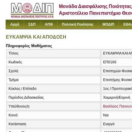
Μονάδα Διασφάλισης Ποιότητας
Αριστοτέλειο Πανεπιστήμιο Θε
Αρχή
ΣΔΠ
ΑΠΘ
Πολιτική Ποιότητας
ΜΟΔΙΠ
ΕΘΑ
ΕΥΚΑΜΨΙΑ ΚΑΙ ΑΠΟΔΟΣΗ
Πληροφορίες Μαθήματος
Τίτλος
ΕΥΚΑΜΨΙΑ ΚΑΙ Α
Κωδικός
ΕΠ0166
Σχολή
Επιστημών Φυσική
Τμήμα
Επιστήμης Φυσική
Κύκλος / Επίπεδο
1ος / Προπτυχιακ
Περίοδος Διδασκαλίας
Χειμερινή/Εαρινή
Υπεύθυνος/η
Βασίλειος Πανου
Κοινό
Ναι
Κατάσταση
Ενεργό