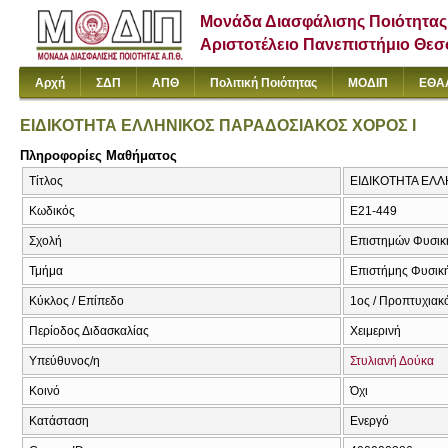
Μονάδα Διασφάλισης Ποιότητας
Αριστοτέλειο Πανεπιστήμιο Θε
Αρχή
ΣΔΠ
ΑΠΘ
Πολιτική Ποιότητας
ΜΟΔΙΠ
ΕΘΑ
ΕΙΔΙΚΟΤΗΤΑ ΕΛΛΗΝΙΚΟΣ ΠΑΡΑΔΟΣΙΑΚΟΣ ΧΟΡΟΣ Ι
Πληροφορίες Μαθήματος
Τίτλος
ΕΙΔΙΚΟΤΗΤΑ ΕΛΛ
Κωδικός
E21-449
Σχολή
Επιστημών Φυσική
Τμήμα
Επιστήμης Φυσική
Κύκλος / Επίπεδο
1ος / Προπτυχιακ
Περίοδος Διδασκαλίας
Χειμερινή
Υπεύθυνος/η
Στυλιανή Δούκα
Κοινό
Όχι
Κατάσταση
Ενεργό