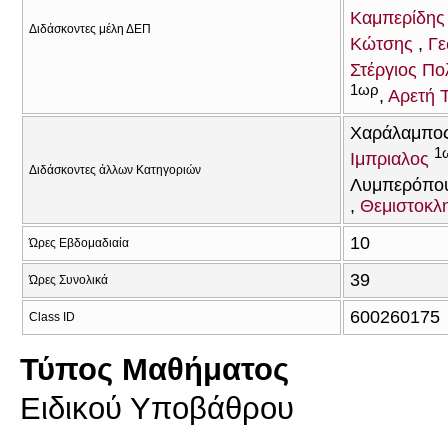
Καμπερίδης
Διδάσκοντες μέλη ΔΕΠ
Κώτσης
Γε
Στέργιος Πο
1ωρ
Αρετή 
Χαράλαμπος
1
Ιμπριαλος
Διδάσκοντες άλλων Κατηγοριών
Λυμπερόπο
Θεμιστοκλ
10
Ώρες Εβδομαδιαία
39
Ώρες Συνολικά
600260175
Class ID
Τύπος Μαθήματος
Ειδικού Υποβάθρου