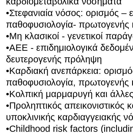
καρδιομεταβολικά νοσήματα
•Στεφανιαία νόσος: ορισμός – 
παθοφυσιολογία- πρωτογενής 
•Μη κλασικοί - γενετικοί παρά
•ΑΕΕ - επιδημιολογικά δεδομέ
δευτερογενής πρόληψη
•Καρδιακή ανεπάρκεια: ορισμό
παθοφυσιολογία, πρωτογενής 
•Κολπική μαρμαρυγή και άλλες
•Προληπτικός απεικονιστικός κ
υποκλινικής καρδιαγγειακής νό
•Childhood risk factors (includ