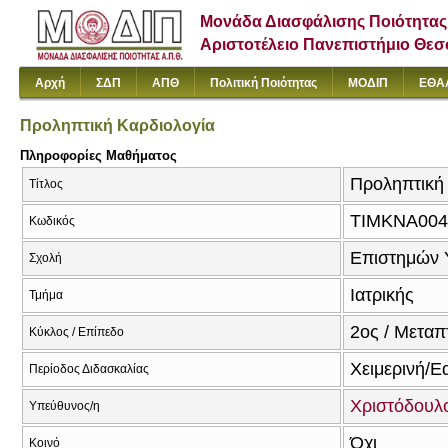
Μονάδα Διασφάλισης Ποιότητας
Αριστοτέλειο Πανεπιστήμιο Θε
Αρχή
ΣΔΠ
ΑΠΘ
Πολιτική Ποιότητας
ΜΟΔΙΠ
ΕΘΑ
Προληπτική Καρδιολογία
Πληροφορίες Μαθήματος
Προληπτική 
Τίτλος
ΤΙΜΚΝΑ004
Κωδικός
Επιστημών 
Σχολή
Ιατρικής
Τμήμα
2ος / Μεταπ
Κύκλος / Επίπεδο
Χειμερινή/Ε
Περίοδος Διδασκαλίας
Χριστόδουλ
Υπεύθυνος/η
Όχι
Κοινό