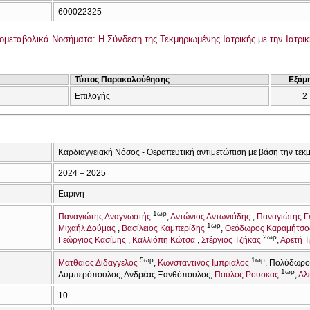
600022325
εταβολικά Νοσήματα: Η Σύνδεση της Τεκμηριωμένης Ιατρικής με την Ιατρικ
Τύπος Παρακολούθησης
Εξάμ
Επιλογής
2
Καρδιαγγειακή Νόσος - Θεραπευτική αντιμετώπιση με βάση την τεκ
2024 – 2025
Εαρινή
1ωρ
Παναγιώτης Αναγνωστής
Αντώνιος Αντωνιάδης
Παναγιώτης Γ
1ωρ
Μιχαήλ Δούμας
Βασίλειος Καμπερίδης
Θεόδωρος Καραμήτσο
2ωρ
Γεώργιος Κασίμης
Καλλιόπη Κώτσα
Στέργιος Τζήκας
Αρετή 
5ωρ
1ωρ
Ματθαιος Διδαγγελος
Κωνσταντινος Ιμπριαλος
Πολύδωρο
1ωρ
Λυμπερόπουλος
Ανδρέας Ξανθόπουλος
Παυλος Ρουσκας
Αλ
10