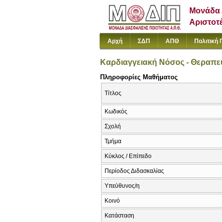
Μονάδα 
Αριστοτ
Αρχή
ΣΔΠ
ΑΠΘ
Πολιτική 
Καρδιαγγειακή Νόσος - Θεραπευ
Πληροφορίες Μαθήματος
Τίτλος
Κωδικός
Σχολή
Τμήμα
Κύκλος / Επίπεδο
Περίοδος Διδασκαλίας
Υπεύθυνος/η
Κοινό
Κατάσταση