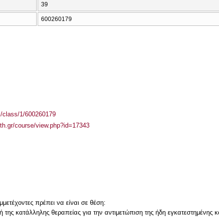
39
600260179
el/class/1/600260179
auth.gr/course/view.php?id=17343
μμετέχοντες πρέπει να είναι σε θέση:
ή της κατάλληλης θεραπείας για την αντιμετώπιση της ήδη εγκατεστημένης κ