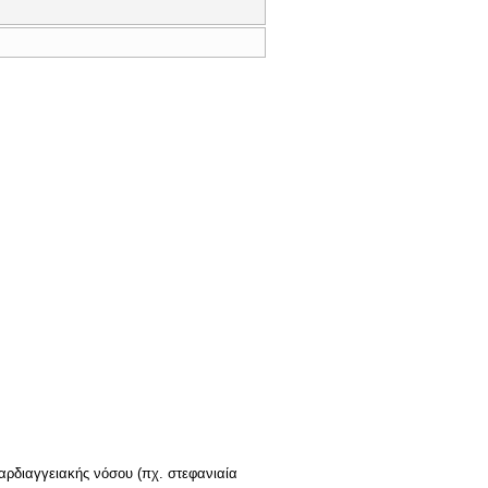
αρδιαγγειακής νόσου (πχ. στεφανιαία