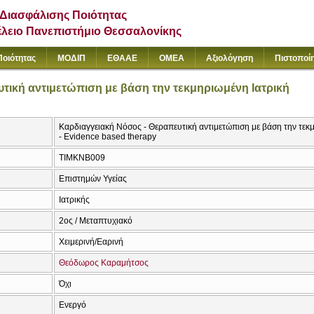
Διασφάλισης Ποιότητας
έλειο Πανεπιστήμιο Θεσσαλονίκης
Ποιότητας
ΜΟΔΙΠ
ΕΘΑΑΕ
ΟΜΕΑ
Αξιολόγηση
Πιστοποί
τική αντιμετώπιση με βάση την τεκμηριωμένη Ιατρική
Καρδιαγγειακή Νόσος - Θεραπευτική αντιμετώπιση με βάση την τεκμ
- Evidence based therapy
ΤΙΜΚΝΒ009
Επιστημών Υγείας
Ιατρικής
2ος / Μεταπτυχιακό
Χειμερινή/Εαρινή
Θεόδωρος Καραμήτσος
Όχι
Ενεργό