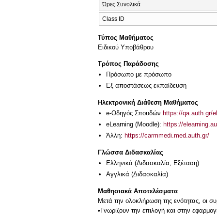
Ώρες Συνολικά
Class ID
Τύπος Μαθήματος
Ειδικού Υποβάθρου
Τρόπος Παράδοσης
Πρόσωπο με πρόσωπο
Eξ απoστάσεως εκπαίδευση
Ηλεκτρονική Διάθεση Μαθήματος
e-Οδηγός Σπουδών
https://qa.auth.gr/
eLearning (Moodle):
https://elearning.
Άλλη:
https://carmmedi.med.auth.gr/
Γλώσσα Διδασκαλίας
Ελληνικά
(Διδασκαλία, Εξέταση)
Αγγλικά
(Διδασκαλία)
Μαθησιακά Αποτελέσματα
Μετά την ολοκλήρωση της ενότητας, οι συ
•Γνωρίζουν την επιλογή και στην εφαρμογ