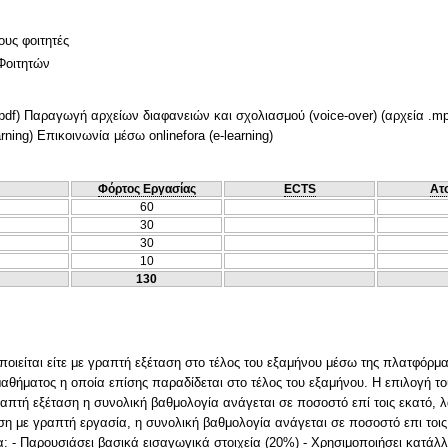
ους φοιτητές
Φοιτητών
 .pdf) Παραγωγή αρχείων διαφανειών και σχολιασμού (voice-over) (αρχεία 
arning) Επικοινωνία μέσω onlinefora (e-learning)
Φόρτος Εργασίας
ECTS
Ατ
60
30
30
10
130
ιείται είτε με γραπτή εξέταση στο τέλος του εξαμήνου μέσω της πλατφόρμας 
μαθήματος η οποία επίσης παραδίδεται στο τέλος του εξαμήνου. Η επιλογή το
απτή εξέταση η συνολική βαθμολογία ανάγεται σε ποσοστό επί τοις εκατό, λα
αση με γραπτή εργασία, η συνολική βαθμολογία ανάγεται σε ποσοστό επι τοις 
α: - Παρουσιάσει βασικά εισαγωγικά στοιχεία (20%) - Χρησιμοποιήσει κατάλ