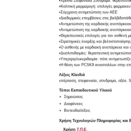
•Χρόνια Στεφανιαία Σύνδρομα: θεραπευτι
•Κολπική μαρμαρυγή: επιλογές φαρμακευτ
•Σύγχρονη αντιμετώπιση των ΑΕΕ
•Διαδερμικές επεμβάσεις στις βαλβιδοπάθ
•Αντιμετώπιση της καρδιακής ανεπάρκει
•Αντιμετώπιση της καρδιακής ανεπάρκεια
•Θεραπευτικές επιλογές για τον ασθενή 
•Στρατηγικές έναρξης και βελτιστοποίηση
•Ο ασθενής με καρδιακή ανεπάρκεια και ν
•Δυσλιπιδαιμίες: θεραπευτική αντιμετώπισ
•Υπερτριγλυκεριδαιμία: πότε αντιμετωπίζε
Λέξεις Κλειδιά
υπέρταση, στεφανιαία, σύνδρομα, οξέα, S
Τύποι Εκπαιδευτικού Υλικού
Σημειώσεις
Διαφάνειες
Βιντεοδιαλέξεις
Χρήση Τεχνολογιών Πληροφορίας και 
Χρήση
Τ.Π.Ε.