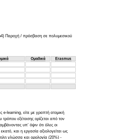
.mp4) Παροχή / πρόσβαση σε πολυμεσικού
ομικά
Ομαδικά
Erasmus
e-learning, είτε με γραπτή ατομική
υ τρόπου εξέτασης ορίζεται από τον
μβάνοντας υπ’ όψιν ότι όλες οι
εκατό, και η εργασία αξιολογείται ως
ληλη γλώσσα και ορολογία (20%) -