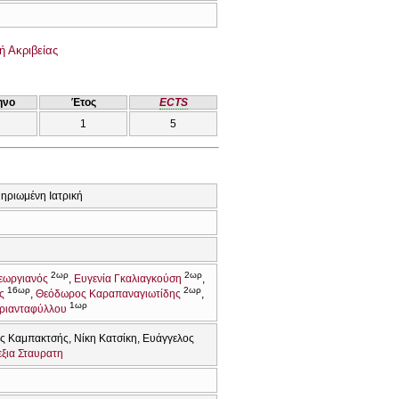
ή Ακριβείας
ηνο
Έτος
ECTS
1
5
μηριωμένη Ιατρική
2ωρ
2ωρ
εωργιανός
Ευγενία Γκαλιαγκούση
16ωρ
2ωρ
ς
Θεόδωρος Καραπαναγιωτίδης
1ωρ
Τριανταφύλλου
ς Καμπακτσής
Νίκη Κατσίκη
Ευάγγελος
εξια Σταυρατη