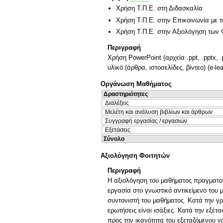
Χρήση Τ.Π.Ε. στη Διδασκαλία
Χρήση Τ.Π.Ε. στην Επικοινωνία με τ
Χρήση Τ.Π.Ε. στην Αξιολόγηση των 
Περιγραφή
Χρήση PowerPoint (αρχεία .ppt, .pptx,
υλικό (άρθρα, ιστοσελίδες, βίντεο) (e-le
Οργάνωση Μαθήματος
Δραστηριότητες
Διαλέξεις
Μελέτη και ανάλυση βιβλίων και άρθρων
Συγγραφή εργασίας / εργασιών
Εξετάσεις
Σύνολο
Αξιολόγηση Φοιτητών
Περιγραφή
Η αξιολόγηση του μαθήματος πραγματοπο
εργασία στο γνωστικό αντικείμενο του 
συντονιστή του μαθήματος. Κατά την γρ
ερωτήσεις είναι ισάξιες. Κατά την εξέτ
προς την ικανότητα του εξεταζόμενου ν