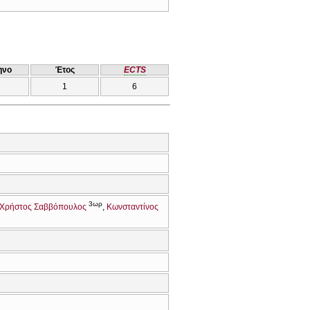
ηνο
Έτος
ECTS
1
6
3ωρ
Χρήστος Σαββόπουλος
Κωνσταντίνος