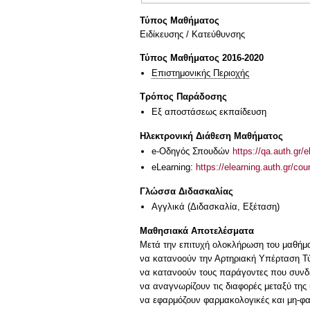
Τύπος Μαθήματος
Eιδίκευσης / Kατεύθυνσης
Τύπος Μαθήματος 2016-2020
Επιστημονικής Περιοχής
Τρόπος Παράδοσης
Eξ απoστάσεως εκπαίδευση
Ηλεκτρονική Διάθεση Μαθήματος
e-Οδηγός Σπουδών
https://qa.auth.gr/
eLearning:
https://elearning.auth.gr/co
Γλώσσα Διδασκαλίας
Αγγλικά
(Διδασκαλία, Εξέταση)
Μαθησιακά Αποτελέσματα
Μετά την επιτυχή ολοκλήρωση του μαθήματ
να κατανοούν την Αρτηριακή Υπέρταση Τύπ
να κατανοούν τους παράγοντες που συνδέ
να αναγνωρίζουν τις διαφορές μεταξύ τη
να εφαρμόζουν φαρμακολογικές και μη-φα