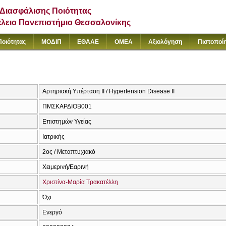
Διασφάλισης Ποιότητας
έλειο Πανεπιστήμιο Θεσσαλονίκης
Ποιότητας
ΜΟΔΙΠ
ΕΘΑΑΕ
ΟΜΕΑ
Αξιολόγηση
Πιστοποί
Αρτηριακή Υπέρταση ΙΙ / Hypertension Disease II
ΠΜΣΚΑΡΔΙΟΒ001
Επιστημών Υγείας
Ιατρικής
2ος / Μεταπτυχιακό
Χειμερινή/Εαρινή
Χριστίνα-Μαρία Τρακατέλλη
Όχι
Ενεργό