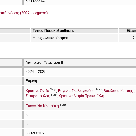
600022374
ακή Νόσος (2022 - σήμερα)
Τύπος Παρακολούθησης
Εξάμ
Υποχρεωτικό Κορμού
2
Αρτηριακή Υπέρταση ΙΙ
2024 – 2025
Εαρινή
3ωρ
3ωρ
Χριστίνα Άντζα
Ευγενία Γκαλιαγκούση
Βασίλειος Κώτσης
3ωρ
Σταυρόπουλος
Χριστίνα-Μαρία Τρακατέλλη
3ωρ
Ευαγγελία Κιντιράκη
3
39
600260282