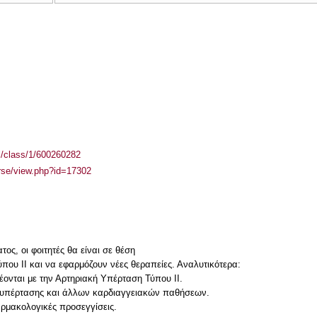
el/class/1/600260282
urse/view.php?id=17302
ος, οι φοιτητές θα είναι σε θέση
ου II και να εφαρμόζουν νέες θεραπείες. Αναλυτικότερα:
ονται με την Αρτηριακή Υπέρταση Τύπου II.
ς υπέρτασης και άλλων καρδιαγγειακών παθήσεων.
ρμακολογικές προσεγγίσεις.