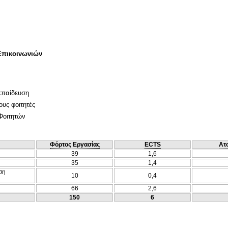
Επικοινωνιών
κπαίδευση
ους φοιτητές
Φοιτητών
Φόρτος Εργασίας
ECTS
Ατ
39
1,6
35
1,4
ση
10
0,4
66
2,6
150
6