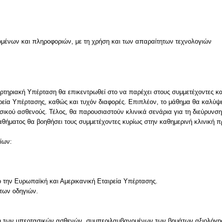
μένων και πληροφοριών, με τη χρήση και των απαραίτητων τεχνολογιών
ν
Αρτηριακή Υπέρταση θα επικεντρωθεί στο να παρέχει στους συμμετέχοντες κα
εία Υπέρτασης, καθώς και τυχόν διαφορές. Επιπλέον, το μάθημα θα καλύψει 
ικού ασθενούς. Τέλος, θα παρουσιαστούν κλινικά σενάρια για τη διεύρυν
μαθήματος θα βοηθήσει τους συμμετέχοντες κυρίως στην καθημερινή κλινική π
ίων:
 την Ευρωπαϊκή και Αμερικανική Εταιρεία Υπέρτασης.
των οδηγιών.
ιση των υπερτασικών ασθενών, συμπεριλαμβανομένων των βημάτων αξιολόγ