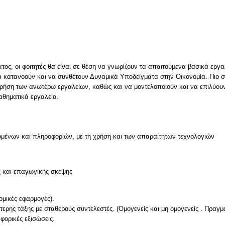
ος, οι φοιτητές θα είναι σε θέση να γνωρίζουν τα απαιτούμενα βασικά εργ
 κατανοούν και να συνθέτουν Δυναμικά Υποδείγματα στην Οικονομία. Πιο συ
χρήση των ανωτέρω εργαλείων, καθώς και να μοντελοποιούν και να επιλύο
αθηματικά εργαλεία.
μένων και πληροφοριών, με τη χρήση και των απαραίτητων τεχνολογιών
ς και επαγωγικής σκέψης
ομικές εφαρμογές).
ερης τάξης με σταθερούς συντελεστές. (Ομογενείς και μη ομογενείς . Πραγματ
φορικές εξισώσεις.