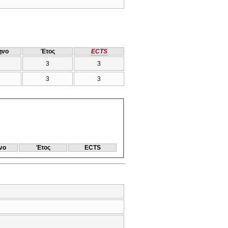
ηνο
Έτος
ECTS
3
3
3
3
νο
Έτος
ECTS