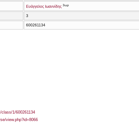
3ωρ
Ευάγγελος Ιωαννίδης
3
600261134
el/class/1/600261134
urse/view.php?id=8066