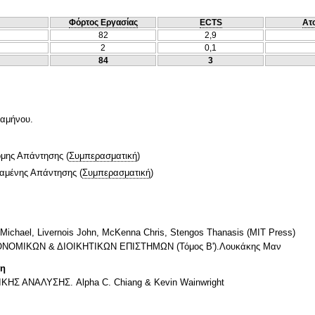
Φόρτος Εργασίας
ECTS
Ατ
82
2,9
2
0,1
84
3
ξαμήνου.
ομης Απάντησης
(
Συμπερασματική
)
ταμένης Απάντησης
(
Συμπερασματική
)
ael, Livernois John, McKenna Chris, Stengos Thanasis (MIT Press)
ΟΜΙΚΩΝ & ΔΙΟΙΚΗΤΙΚΩΝ ΕΠΙΣΤΗΜΩΝ (Τόμος B').Λουκάκης Μαν
τη
ΑΝΑΛΥΣΗΣ. Alpha C. Chiang & Kevin Wainwright