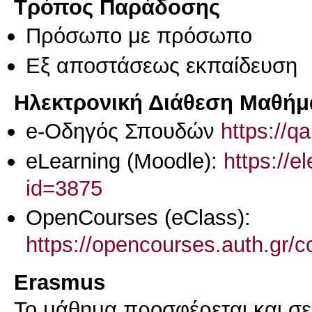
Τρόπος Παράδοσης
Πρόσωπο με πρόσωπο
Eξ απoστάσεως εκπαίδευση
Ηλεκτρονική Διάθεση Μαθήμ
e-Οδηγός Σπουδών
https://q
eLearning (Moodle):
https://e
id=3875
OpenCourses (eClass):
https://opencourses.auth.gr
Erasmus
Το μάθημα προσφέρεται και σ