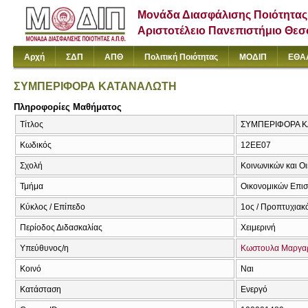
Μονάδα Διασφάλισης Ποιότητας
Αριστοτέλειο Πανεπιστήμιο Θε
Αρχή
ΣΔΠ
ΑΠΘ
Πολιτική Ποιότητας
ΜΟΔΙΠ
ΕΘΑ
ΣΥΜΠΕΡΙΦΟΡΑ ΚΑΤΑΝΑΛΩΤΗ
Πληροφορίες Μαθήματος
Τίτλος
ΣΥΜΠΕΡΙΦΟΡΑ Κ
Κωδικός
12ΕΕ07
Σχολή
Κοινωνικών και Ο
Τμήμα
Οικονομικών Επι
Κύκλος / Επίπεδο
1ος / Προπτυχιακ
Περίοδος Διδασκαλίας
Χειμερινή
Υπεύθυνος/η
Κωστουλα Μαργα
Κοινό
Ναι
Κατάσταση
Ενεργό