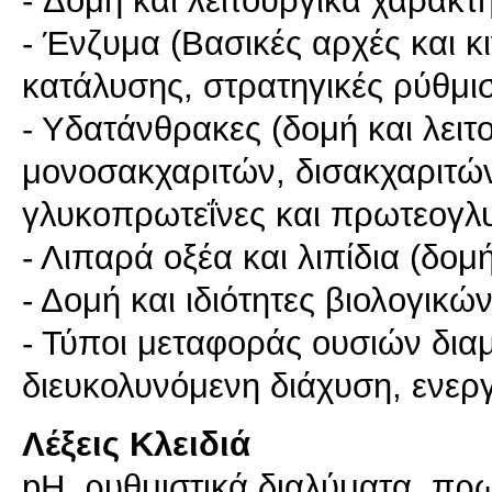
- Δομή και λειτουργικά χαρακτ
- Ένζυμα (Βασικές αρχές και κ
κατάλυσης, στρατηγικές ρύθμισ
- Υδατάνθρακες (δομή και λειτ
μονοσακχαριτών, δισακχαριτώ
γλυκοπρωτεΐνες και πρωτεογλυ
- Λιπαρά οξέα και λιπίδια (δομ
- Δομή και ιδιότητες βιολογικ
- Τύποι μεταφοράς ουσιών δια
διευκολυνόμενη διάχυση, ενερ
Λέξεις Κλειδιά
pH, ρυθμιστικά διαλύματα, πρω