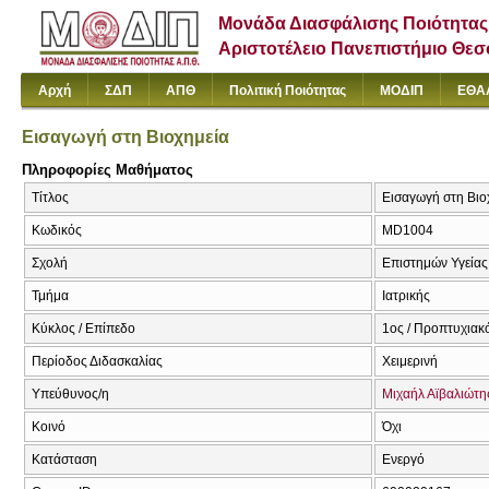
Μονάδα Διασφάλισης Ποιότητας
Αριστοτέλειο Πανεπιστήμιο Θε
Αρχή
ΣΔΠ
ΑΠΘ
Πολιτική Ποιότητας
ΜΟΔΙΠ
ΕΘΑ
Εισαγωγή στη Βιοχημεία
Πληροφορίες Μαθήματος
Τίτλος
Εισαγωγή στη Βιοχ
Κωδικός
MD1004
Σχολή
Επιστημών Υγείας
Τμήμα
Ιατρικής
Κύκλος / Επίπεδο
1ος / Προπτυχιακ
Περίοδος Διδασκαλίας
Χειμερινή
Υπεύθυνος/η
Μιχαήλ Αϊβαλιώτη
Κοινό
Όχι
Κατάσταση
Ενεργό