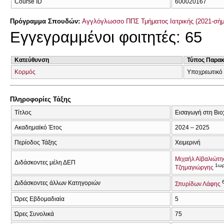
Course ID
600020167
Πρόγραμμα Σπουδών:
Αγγλόγλωσσο ΠΠΣ Τμήματος Ιατρικής (2021-σήμ
Εγγεγραμμένοι φοιτητές: 65
Κατεύθυνση
Τύπος Παρα
Κορμός
Υποχρεωτικό
Πληροφορίες Τάξης
Τίτλος
Εισαγωγή στη Βιο
Ακαδημαϊκό Έτος
2024 – 2025
Περίοδος Τάξης
Χειμερινή
Μιχαήλ Αϊβαλιώτη
Διδάσκοντες μέλη ΔΕΠ
1ω
Τζημαγιώργης
Διδάσκοντες άλλων Κατηγοριών
Σπυρίδων Λάφης
Ώρες Εβδομαδιαία
5
Ώρες Συνολικά
75