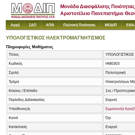
Μονάδα Διασφάλισης Ποιότητας
Αριστοτέλειο Πανεπιστήμιο Θε
Αρχή
ΣΔΠ
ΑΠΘ
Πολιτική Ποιότητας
ΜΟΔΙΠ
ΕΘΑ
ΥΠΟΛΟΓΙΣΤΙΚΟΣ ΗΛΕΚΤΡΟΜΑΓΝΗΤΙΣΜΟΣ
Πληροφορίες Μαθήματος
Τίτλος
ΥΠΟΛΟΓΙΣΤΙΚΟΣ 
Κωδικός
ΗΜ0303
Σχολή
Πολυτεχνική
Τμήμα
Ηλεκτρολόγων Μη
Κύκλος / Επίπεδο
1ος / Προπτυχιακ
Περίοδος Διδασκαλίας
Εαρινή
Υπεύθυνος/η
Εμμανουήλ Κριεζ
Κοινό
Όχι
Κατάσταση
Ενεργό