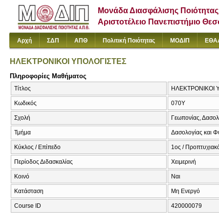
Μονάδα Διασφάλισης Ποιότητας
Αριστοτέλειο Πανεπιστήμιο Θε
Αρχή
ΣΔΠ
ΑΠΘ
Πολιτική Ποιότητας
ΜΟΔΙΠ
ΕΘΑ
ΗΛΕΚΤΡΟΝΙΚΟΙ ΥΠΟΛΟΓΙΣΤΕΣ
Πληροφορίες Μαθήματος
Τίτλος
ΗΛΕΚΤΡΟΝΙΚΟΙ Υ
Κωδικός
070Υ
Σχολή
Γεωπονίας, Δασολ
Τμήμα
Δασολογίας και Φ
Κύκλος / Επίπεδο
1ος / Προπτυχιακό
Περίοδος Διδασκαλίας
Χειμερινή
Κοινό
Ναι
Κατάσταση
Μη Ενεργό
Course ID
420000079