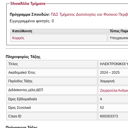
Show
Άλλα Τμήματα
Πρόγραμμα Σπουδών:
ΠΔΣ Τμήματος Δασολογίας και Φυσικού Περι
Εγγεγραμμένοι φοιτητές: 0
Κατεύθυνση
Τύπος Παρ
Κορμός
Υποχρεωτι
Πληροφορίες Τάξης
Τίτλος
ΗΛΕΚΤΡΟΝΙΚΟΙ 
Ακαδημαϊκό Έτος
2024 – 2025
Περίοδος Τάξης
Χειμερινή
Διδάσκοντες μέλη ΔΕΠ
Ζαχαρούλα Ανδρ
Ώρες Εβδομαδιαία
4
Ώρες Συνολικά
52
Class ID
600263373
Πρόγραμμα Τάξης