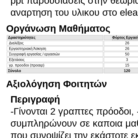
ppt παρουσιασεις στην θεωρια
αναρτηση του υλικου στο elea
Οργάνωση Μαθήματος
Δραστηριότητες
Φόρτος Εργασ
Διαλέξεις
26
Εργαστηριακή Άσκηση
26
Συγγραφή εργασίας / εργασιών
50
Εξετάσεις
3
γρ. προοδοι (προαιρ)
15
Σύνολο
120
Αξιολόγηση Φοιτητών
Περιγραφή
-Γίνονται 2 γραπτες πρόοδοι, 
συμπληρώνουν σε καποια μαθη
που συνοψίζει την εκάστοτε ε