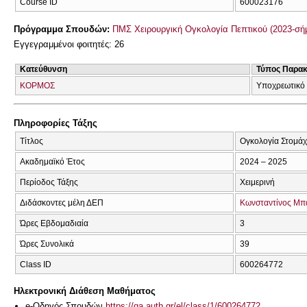
Course ID
600023176
Πρόγραμμα Σπουδών:
ΠΜΣ Χειρουργική Ογκολογία Πεπτικού (2023-σή
Εγγεγραμμένοι φοιτητές: 26
Κατεύθυνση
Τύπος Παρα
ΚΟΡΜΟΣ
Υποχρεωτικό
Πληροφορίες Τάξης
Τίτλος
Ογκολογία Στομάχ
Ακαδημαϊκό Έτος
2024 – 2025
Περίοδος Τάξης
Χειμερινή
Διδάσκοντες μέλη ΔΕΠ
Κωνσταντίνος Μπ
Ώρες Εβδομαδιαία
3
Ώρες Συνολικά
39
Class ID
600264772
Ηλεκτρονική Διάθεση Μαθήματος
e-Οδηγός Σπουδών
https://qa.auth.gr/el/class/1/600264772