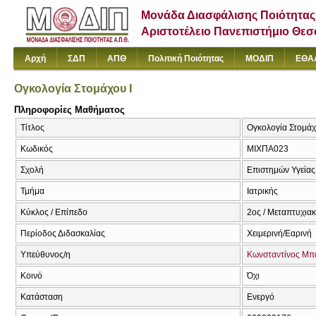
Μονάδα Διασφάλισης Ποιότητας
Αριστοτέλειο Πανεπιστήμιο Θε
Αρχή
ΣΔΠ
ΑΠΘ
Πολιτική Ποιότητας
ΜΟΔΙΠ
ΕΘΑ
Ογκολογία Στομάχου Ι
Πληροφορίες Μαθήματος
Τίτλος
Ογκολογία Στομάχο
Κωδικός
ΜΙΧΠΑ023
Σχολή
Επιστημών Υγείας
Τμήμα
Ιατρικής
Κύκλος / Επίπεδο
2ος / Μεταπτυχια
Περίοδος Διδασκαλίας
Χειμερινή/Εαρινή
Υπεύθυνος/η
Κωνσταντίνος Μπ
Κοινό
Όχι
Κατάσταση
Ενεργό