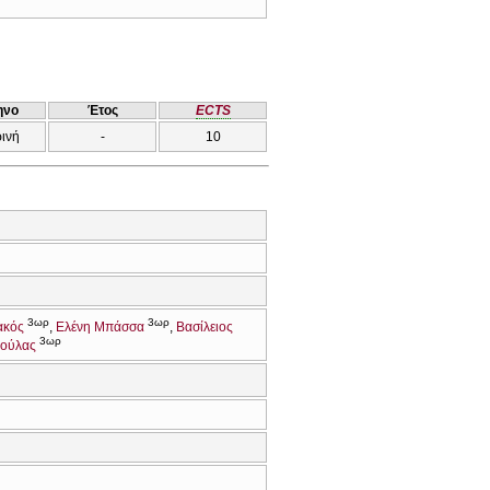
ηνο
Έτος
ECTS
ρινή
-
10
3ωρ
3ωρ
ακός
Ελένη Μπάσσα
Βασίλειος
3ωρ
τούλας