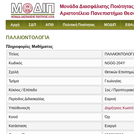
Μονάδα Διασφάλισης Ποιότητας
Αριστοτέλειο Πανεπιστήμιο Θε
Αρχή
ΣΔΠ
ΑΠΘ
Πολιτική Ποιότητας
ΜΟΔΙΠ
ΕΘΑ
ΠΑΛΑΙΟΝΤΟΛΟΓΙΑ
Πληροφορίες Μαθήματος
Τίτλος
ΠΑΛΑΙΟΝΤΟΛΟΓΙΑ 
Κωδικός
NGGG 204Υ
Σχολή
Θετικών Επιστημ
Τμήμα
Γεωλογίας
Κύκλος / Επίπεδο
1ος / Προπτυχιακ
Περίοδος Διδασκαλίας
Εαρινή
Υπεύθυνος/η
Δημήτριος Κωστό
Κοινό
Όχι
Κατάσταση
Ενεργό