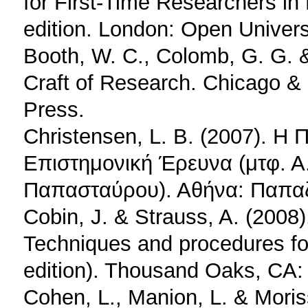
for First-Time Researchers in
edition. London: Open Univers
Booth, W. C., Colomb, G. G. &
Craft of Research. Chicago &
Press.
Christensen, L. B. (2007). Η
Επιστημονική Έρευνα (μτφ. Α
Παπασταύρου). Αθήνα: Παπα
Cobin, J. & Strauss, A. (2008)
Techniques and procedures fo
edition). Thousand Oaks, CA:
Cohen, L., Manion, L. & Mori