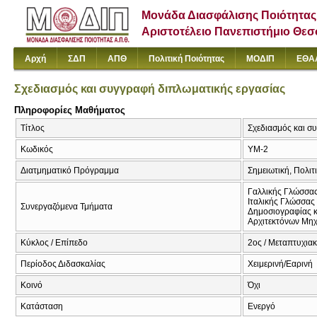
Μονάδα Διασφάλισης Ποιότητας
Αριστοτέλειο Πανεπιστήμιο Θε
Αρχή
ΣΔΠ
ΑΠΘ
Πολιτική Ποιότητας
ΜΟΔΙΠ
ΕΘΑ
Σχεδιασμός και συγγραφή διπλωματικής εργασίας
Πληροφορίες Μαθήματος
Τίτλος
Σχεδιασμός και συ
Κωδικός
ΥΜ-2
Διατμηματικό Πρόγραμμα
Σημειωτική, Πολιτ
Γαλλικής Γλώσσας
Ιταλικής Γλώσσας 
Συνεργαζόμενα Τμήματα
Δημοσιογραφίας κ
Αρχιτεκτόνων Μη
Κύκλος / Επίπεδο
2ος / Μεταπτυχια
Περίοδος Διδασκαλίας
Χειμερινή/Εαρινή
Κοινό
Όχι
Κατάσταση
Ενεργό